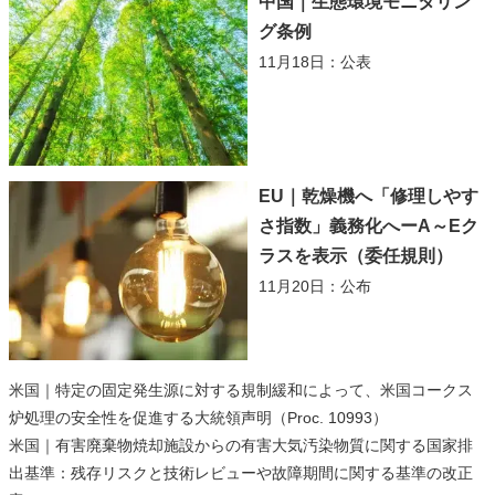
中国｜生態環境モニタリン
グ条例
11月18日：公表
EU｜乾燥機へ「修理しやす
さ指数」義務化へーA～Eク
ラスを表示（委任規則）
11月20日：公布
米国｜特定の固定発生源に対する規制緩和によって、米国コークス
炉処理の安全性を促進する大統領声明（Proc. 10993）
米国｜有害廃棄物焼却施設からの有害大気汚染物質に関する国家排
出基準：残存リスクと技術レビューや故障期間に関する基準の改正