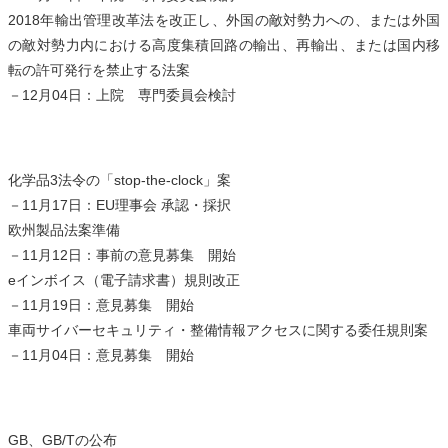
2018年輸出管理改革法を改正し、外国の敵対勢力への、または外国
の敵対勢力内における高度集積回路の輸出、再輸出、または国内移
転の許可発行を禁止する法案
－12月04日：上院 専門委員会検討
化学品3法令の「stop-the-clock」案
－11月17日：EU理事会 承認・採択
欧州製品法案準備
－11月12日：事前の意見募集 開始
eインボイス（電子請求書）規則改正
－11月19日：意見募集 開始
車両サイバーセキュリティ・整備情報アクセスに関する委任規則案
－11月04日：意見募集 開始
GB、GB/Tの公布