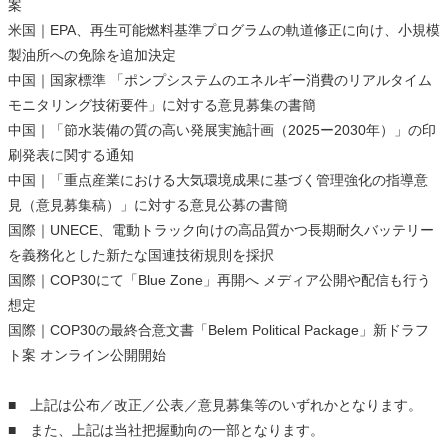
案
米国｜EPA、再生可能燃料基準プログラムの軌道修正に向け、小規模
製油所への免除を追加決定
中国｜国家標準 「ポンプシステムのエネルギー消費のリアルタイム
モニタリング技術要件」に対する意見募集の書簡
中国｜「節水装備の質の高い発展実施計画（2025ー2030年）」の印
刷発表に関する通知
中国｜「重点産業における大気環境成果に基づく管理強化の指導意
見（意見募集稿）」に対する意見公募の書簡
国際｜UNECE、電動トラック向けの高品質かつ長期耐久バッテリー
を義務化とした新たな国連技術規則を採択
国際｜COP30にて「Blue Zone」再開へ メディア公開や配信も行う
想定
国際｜COP30の最終合意文書「Belem Political Package」新ドラフ
ト案 オンライン公開開始
■ 上記は公布／改正／公表／意見募集等のいずれかとなります。
■ また、上記は当社把握動向の一部となります。