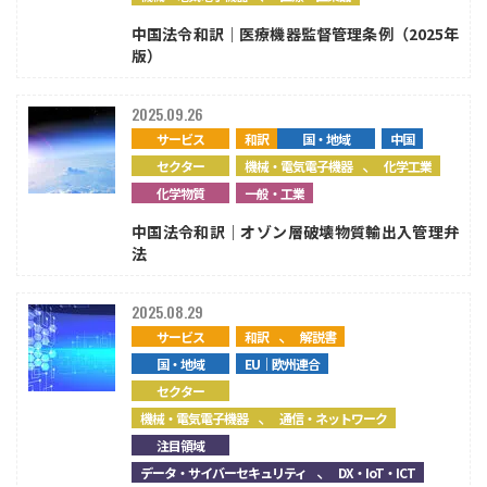
中国法令和訳｜医療機器監督管理条例（2025年
注目領域
新領域
版）
2025.09.26
サービス
和訳
国・地域
中国
、
セクター
機械・電気電子機器
化学工業
化学物質
一般・工業
中国法令和訳｜オゾン層破壊物質輸出入管理弁
法
2025.08.29
、
サービス
和訳
解説書
国・地域
EU｜欧州連合
セクター
、
機械・電気電子機器
通信・ネットワーク
注目領域
、
データ・サイバーセキュリティ
DX・IoT・ICT