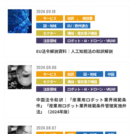
2024.09.18
、
サービス
和訳
解説書
国・地域
EU｜欧州連合
セクター
機械・電気電子機器
注目領域
ロボット・AI・ドローン・VR/AR
EU法令解説資料｜人工知能法の和訳解説
2024.08.08
サービス
和訳
国・地域
中国
セクター
機械・電気電子機器
注目領域
ロボット・AI・ドローン・VR/AR
中国法令和訳｜「産業用ロボット業界規範条
件」「産業用ロボット業界規範条件管理実施弁
法」 （2024年版）
2024.08.07