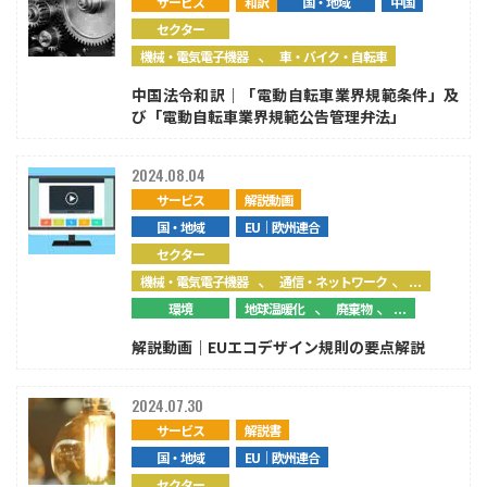
サービス
和訳
国・地域
中国
セクター
、
機械・電気電子機器
車・バイク・自転車
中国法令和訳｜「電動自転車業界規範条件」及
び「電動自転車業界規範公告管理弁法」
2024.08.04
サービス
解説動画
国・地域
EU｜欧州連合
セクター
、
、...
機械・電気電子機器
通信・ネットワーク
、
、...
環境
地球温暖化
廃棄物
解説動画｜EUエコデザイン規則の要点解説
2024.07.30
サービス
解説書
国・地域
EU｜欧州連合
セクター