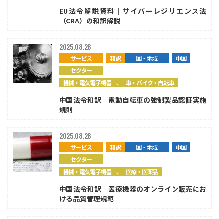
EU法令解説資料｜サイバーレジリエンス法
（CRA）の和訳解説
2025.08.28
サービス
和訳
国・地域
中国
セクター
、
機械・電気電子機器
車・バイク・自転車
中国法令和訳｜電動自転車の強制製品認証実施
規則
2025.08.28
サービス
和訳
国・地域
中国
セクター
、
機械・電気電子機器
医療・医薬品
中国法令和訳｜医療機器のオンライン販売にお
ける品質管理規範