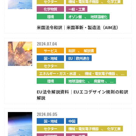
、
セクター
機械・電気電子機器
化学工業
化学物質
一般・工業
、
環境
オゾン層
地球温暖化
米国法令和訳｜米国革新・製造法（AIM法）
2024.07.04
、
サービス
和訳
解説書
国・地域
EU｜欧州連合
セクター
、
、...
エネルギー・ガス・水道
機械・電気電子機器
、
、...
環境
地球温暖化
廃棄物
EU法令解説資料｜EUエコデザイン規則の和訳
解説
2024.06.05
国・地域
中国
、
セクター
機械・電気電子機器
化学工業