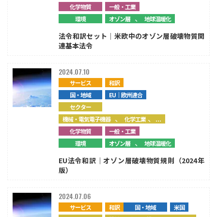
化学物質
一般・工業
、
環境
オゾン層
地球温暖化
法令和訳セット｜米欧中のオゾン層破壊物質関
連基本法令
2024.07.10
サービス
和訳
国・地域
EU｜欧州連合
セクター
、
、...
機械・電気電子機器
化学工業
化学物質
一般・工業
、
環境
オゾン層
地球温暖化
EU法令和訳｜オゾン層破壊物質規則（2024年
版）
2024.07.06
サービス
和訳
国・地域
米国