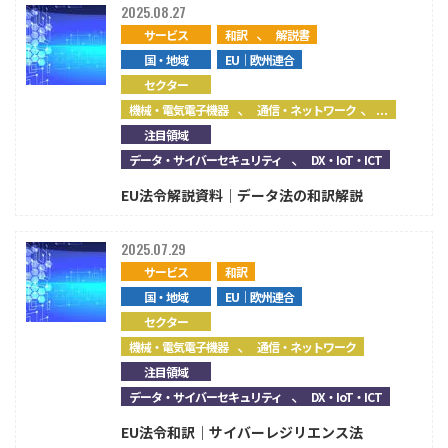
2025.08.27
、
サービス
和訳
解説書
国・地域
EU｜欧州連合
セクター
、
、...
機械・電気電子機器
通信・ネットワーク
注目領域
、
データ・サイバーセキュリティ
DX・IoT・ICT
EU法令解説資料｜データ法の和訳解説
2025.07.29
サービス
和訳
国・地域
EU｜欧州連合
セクター
、
機械・電気電子機器
通信・ネットワーク
注目領域
、
データ・サイバーセキュリティ
DX・IoT・ICT
EU法令和訳｜サイバーレジリエンス法