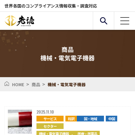
世界各国のコンプライアンス情報収集・調査対応
商品
機械・電気電子機器
複合条件検索
サービス
国・地域
>
>
HOME
商品
機械・電気電子機器
全般
セクター
2025.11.10
サービス
和訳
国・地域
中国
化学物質
環境
セクター
、
機械・電気電子機器
医療・医薬品