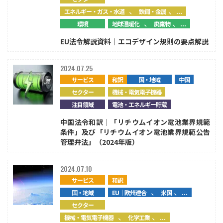
、
、...
エネルギー・ガス・水道
鉄鋼・金属
、
、...
環境
地球温暖化
廃棄物
EU法令解説資料｜エコデザイン規則の要点解説
2024.07.25
サービス
和訳
国・地域
中国
セクター
機械・電気電子機器
注目領域
電池・エネルギー貯蔵
中国法令和訳｜「リチウムイオン電池業界規範
条件」及び「リチウムイオン電池業界規範公告
管理弁法」（2024年版）
2024.07.10
サービス
和訳
、
、...
国・地域
EU｜欧州連合
米国
セクター
、
、...
機械・電気電子機器
化学工業