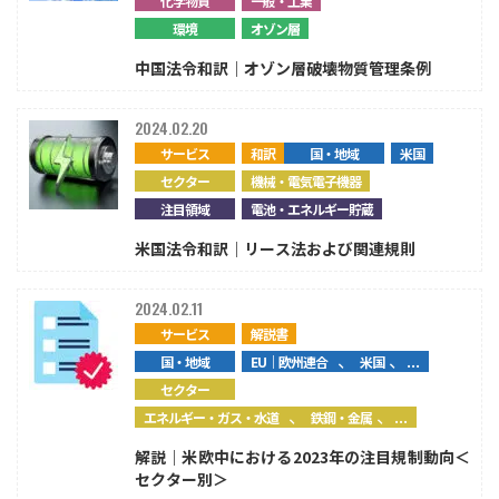
化学物質
一般・工業
環境
オゾン層
中国法令和訳｜オゾン層破壊物質管理条例
2024.02.20
サービス
和訳
国・地域
米国
セクター
機械・電気電子機器
注目領域
電池・エネルギー貯蔵
米国法令和訳｜リース法および関連規則
2024.02.11
サービス
解説書
、
、...
国・地域
EU｜欧州連合
米国
セクター
、
、...
エネルギー・ガス・水道
鉄鋼・金属
解説｜米欧中における2023年の注目規制動向＜
セクター別＞