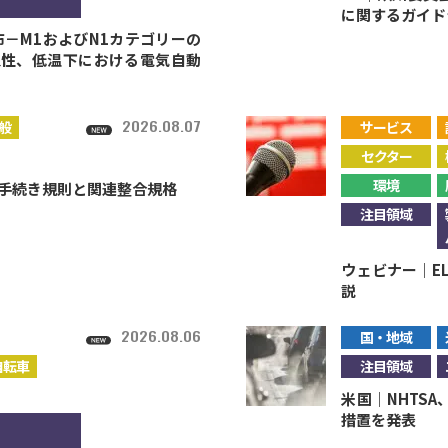
に関するガイド
－M1およびN1カテゴリーの
久性、低温下における電気自動
2026.08.07
般
サービス
セクター
環境
施手続き規則と関連整合規格
注目領域
ウェビナー｜E
説
2026.08.06
国・地域
自転車
注目領域
米国｜NHTS
措置を発表