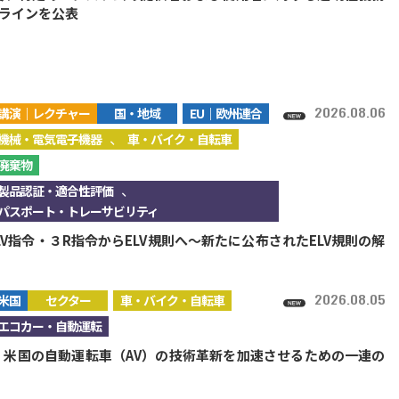
ラインを公表
2026.08.06
講演｜レクチャー
国・地域
EU｜欧州連合
、
機械・電気電子機器
車・バイク・自転車
廃棄物
、
製品認証・適合性評価
パスポート・トレーサビリティ
LV指令・３R指令からELV規則へ～新たに公布されたELV規則の解
2026.08.05
米国
セクター
車・バイク・自転車
エコカー・自動運転
A、米国の自動運転車（AV）の技術革新を加速させるための一連の