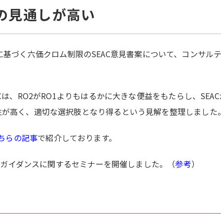
の見通しが高い
H規則に基づく六価クロム制限のSEAC意見書案について、コンサ
Cは、RO2がRO1よりもはるかに大きな便益をもたらし、SE
性が高く、適切な選択肢となり得るという見解を整理しました
ちらの記事
で紹介しております。
向けガイダンスに関するセミナーを開催しました。（
参考
）