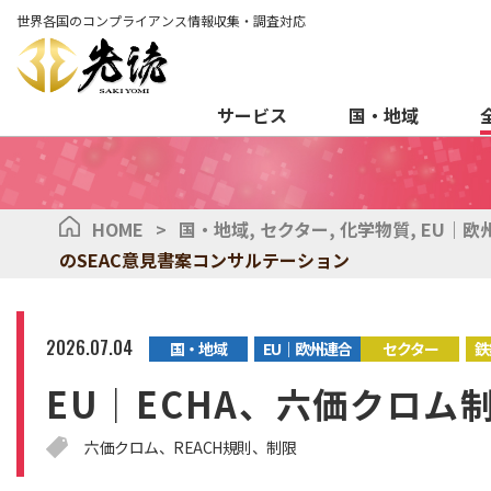
世界各国のコンプライアンス情報収集・調査対応
サービス
国・地域
HOME
>
国・地域
,
セクター
,
化学物質
,
EU｜欧
のSEAC意見書案コンサルテーション
2026.07.04
国・地域
EU｜欧州連合
セクター
鉄
EU｜ECHA、六価クロム
六価クロム
REACH規則
制限