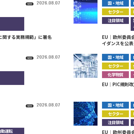
2026.08.07
国・地域
セクター
注目領域
性に関する実務規範」に署名
EU｜欧州委員
イダンスを公表
2026.08.07
国・地域
セクター
化学物質
EU｜PIC規則
2026.08.07
国・地域
セクター
注目領域
自動運転
EU｜欧州委員