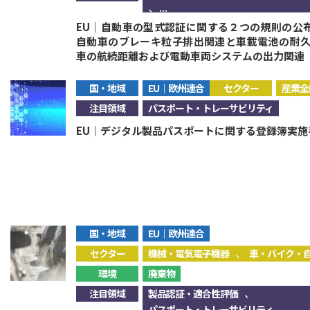
、...
EU｜自動車の型式認証に関する２つの規則の公布
自動車のブレーキ粒子排出関連と車載電池の耐
車の航続距離および電動車両システムの出力関連
国・地域
EU｜欧州連合
セクター
産業全
注目領域
パスポート・トレーサビリティ
EU｜デジタル製品パスポートに関する登録簿実
国・地域
EU｜欧州連合
、
セクター
機械・電気電子機器
車・バイク・
環境
廃棄物
、
注目領域
製品認証・適合性評価
パスポート・トレーサビリティ