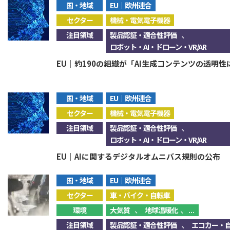
国・地域
EU｜欧州連合
セクター
機械・電気電子機器
、
注目領域
製品認証・適合性評価
ロボット・AI・ドローン・VR/AR
EU｜約190の組織が「AI生成コンテンツの透明
国・地域
EU｜欧州連合
セクター
機械・電気電子機器
、
注目領域
製品認証・適合性評価
ロボット・AI・ドローン・VR/AR
EU｜AIに関するデジタルオムニバス規則の公布
国・地域
EU｜欧州連合
セクター
車・バイク・自転車
、
、...
環境
大気質
地球温暖化
、
注目領域
製品認証・適合性評価
エコカー・