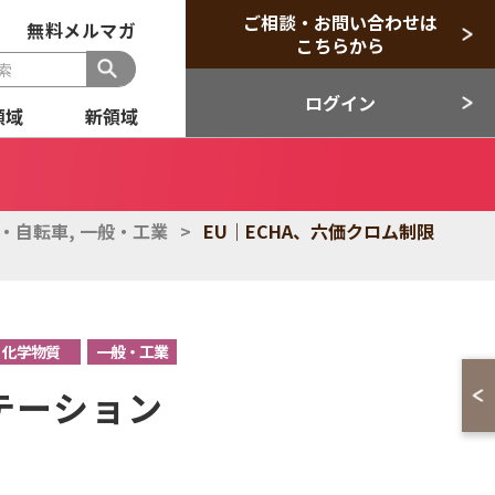
ご相談・お問い合わせは
無料メルマガ
こちらから
ログイン
領域
新領域
般
セクター
・自転車
,
一般・工業
>
EU｜ECHA、六価クロム制限
目領域
新領域
化学物質
一般・工業
テーション