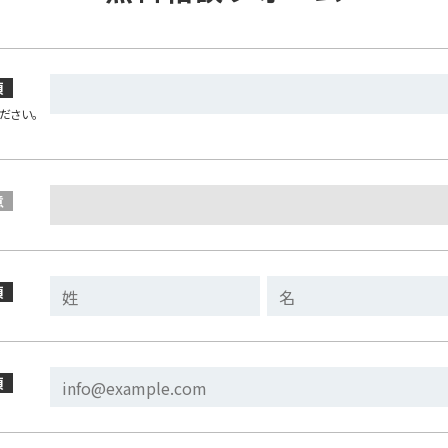
須
ださい。
意
須
須