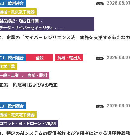
2026.08.07
EU｜欧州連合
機械・電気電子機器
、
製品認証・適合性評価
、...
データ・サイバーセキュリティ
会、企業の「サイバーレジリエンス法」実施を支援する新たなガ
2026.08.07
EU｜欧州連合
全般
貿易・輸出入
化学工業
、
一般・工業
農薬・肥料
改正案－附属書IおよびVの改正
2026.08.07
EU｜欧州連合
機械・電気電子機器
ロボット・AI・ドローン・VR/AR
会、特定のAIシステムの提供者および使用者に対する透明性義務