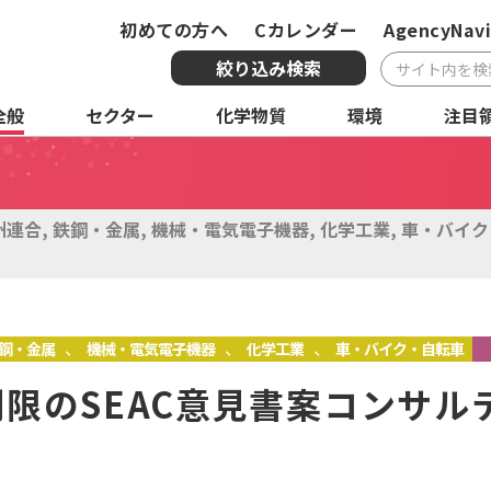
初めての方へ
Cカレンダー
AgencyNavi
絞り込み検索
全般
セクター
化学物質
環境
注目
複合条件検索
サービス
国・地域
全
州連合
,
鉄鋼・金属
,
機械・電気電子機器
,
化学工業
,
車・バイク
化学物質
環境
注
、
、
、
鋼・金属
機械・電気電子機器
化学工業
車・バイク・自転車
制限のSEAC意見書案コンサル