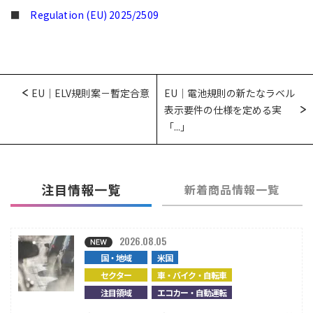
■
Regulation (EU) 2025/2509
EU｜ELV規則案－暫定合意
EU｜電池規則の新たなラベル
表示要件の仕様を定める実
「...」
注目情報一覧
新着商品情報一覧
2026.08.05
国・地域
米国
セクター
車・バイク・自転車
注目領域
エコカー・自動運転