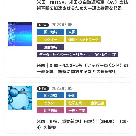
米国｜NHTSA、米国の自動運転車（AV）の技
術革新を加速させるための一連の措置を発表
2026.08.05
国・地域
米国
セクター
通信・ネットワーク
注目領域
、
データ・サイバーセキュリティ
DX・IoT・ICT
米国｜3.98～4.2 GHz帯（アッパーCバンド）の
一部を地上無線に開放するなどの最終規則
2026.08.05
国・地域
米国
、
セクター
化学工業
産業全般
化学物質
一般・工業
米国｜EPA、重要新規利用規則（SNUR）（26-
4）を提案