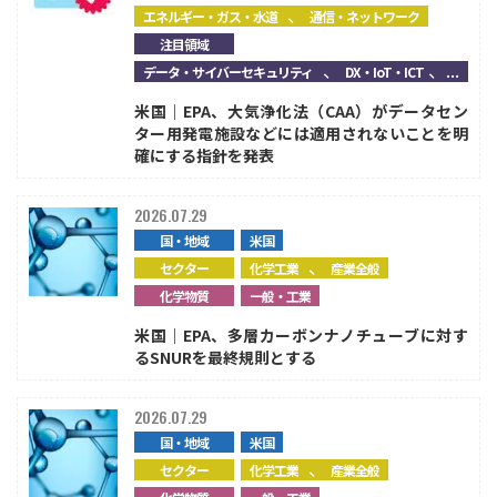
、
エネルギー・ガス・水道
通信・ネットワーク
注目領域
、
、...
データ・サイバーセキュリティ
DX・IoT・ICT
米国｜EPA、大気浄化法（CAA）がデータセン
ター用発電施設などには適用されないことを明
確にする指針を発表
2026.07.29
国・地域
米国
、
セクター
化学工業
産業全般
化学物質
一般・工業
米国｜EPA、多層カーボンナノチューブに対す
るSNURを最終規則とする
2026.07.29
国・地域
米国
、
セクター
化学工業
産業全般