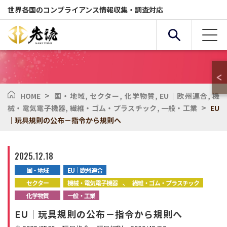
世界各国のコンプライアンス情報収集・調査対応
>
HOME
国・地域
,
セクター
,
化学物質
,
EU｜欧州連合
,
機
複合条件検索
>
械・電気電子機器
,
繊維・ゴム・プラスチック
,
一般・工業
EU
｜玩具規則の公布－指令から規則へ
サービス
国・地域
2025.12.18
国・地域
EU｜欧州連合
全般
セクター
、
セクター
機械・電気電子機器
繊維・ゴム・プラスチック
化学物質
一般・工業
化学物質
環境
EU｜玩具規則の公布－指令から規則へ