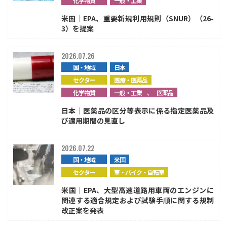
化学物質
一般・工業
米国｜EPA、重要新規利用規則（SNUR）（26-
3）を提案
2026.07.26
国・地域
日本
セクター
医療・医薬品
、
化学物質
一般・工業
医薬品
日本｜医薬品の区分等表示に係る指定医薬品及
び適用期間の見直し
2026.07.22
国・地域
米国
セクター
車・バイク・自転車
米国｜EPA、大型高速道路用車両のエンジンに
関連する適合規定および試験手順に関する規制
改正案を発表