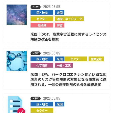
2026.08.05
国・地域
米国
セクター
通信・ネットワーク
新領域
宇宙
米国｜DOT、商業宇宙活動に関するライセンス
規制の改正を提案
2026.08.05
国・地域
米国
セクター
産業全般
化学物質
一般・工業
米国｜EPA、パークロロエチレンおよび四塩化
炭素のリスク管理規則の対象となる事業者に適
用される、一部の遵守期限の延長を最終決定
2026.08.05
国・地域
米国
セクター