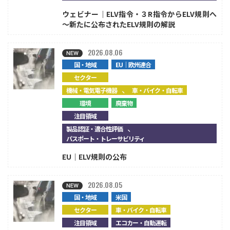
ウェビナー｜ELV指令・３R指令からELV規則へ
～新たに公布されたELV規則の解説
2026.08.06
国・地域
EU｜欧州連合
セクター
、
機械・電気電子機器
車・バイク・自転車
環境
廃棄物
注目領域
、
製品認証・適合性評価
パスポート・トレーサビリティ
EU｜ELV規則の公布
2026.08.05
国・地域
米国
セクター
車・バイク・自転車
注目領域
エコカー・自動運転