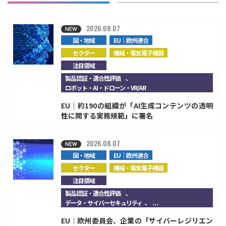
2026.08.07
国・地域
EU｜欧州連合
セクター
機械・電気電子機器
注目領域
、
製品認証・適合性評価
ロボット・AI・ドローン・VR/AR
EU｜約190の組織が「AI生成コンテンツの透明
性に関する実務規範」に署名
2026.08.07
国・地域
EU｜欧州連合
セクター
機械・電気電子機器
注目領域
、
製品認証・適合性評価
、...
データ・サイバーセキュリティ
EU｜欧州委員会、企業の「サイバーレジリエン