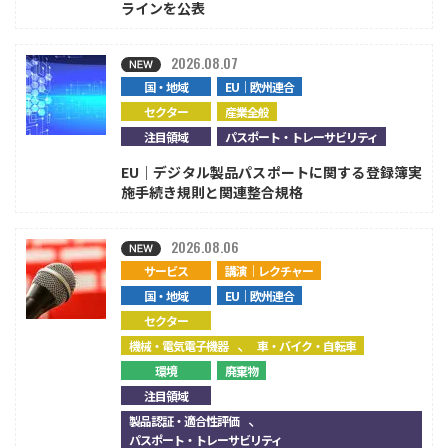
ラインを公表
2026.08.07
国・地域
EU｜欧州連合
セクター
産業全般
注目領域
パスポート・トレーサビリティ
EU｜デジタル製品パスポートに関する登録簿実
施手続き規則と関連整合規格
2026.08.06
サービス
講演｜レクチャー
国・地域
EU｜欧州連合
セクター
、
機械・電気電子機器
車・バイク・自転車
環境
廃棄物
注目領域
、
製品認証・適合性評価
パスポート・トレーサビリティ