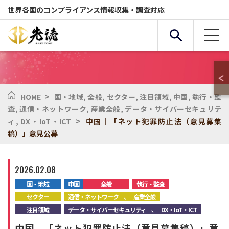
世界各国のコンプライアンス情報収集・調査対応
>
HOME
国・地域
,
全般
,
セクター
,
注目領域
,
中国
,
執行・監
複合条件検索
査
,
通信・ネットワーク
,
産業全般
,
データ・サイバーセキュリテ
>
ィ
,
DX・IoT・ICT
中国｜「ネット犯罪防止法（意見募集
稿）」意見公募
サービス
国・地域
2026.02.08
全般
セクター
国・地域
中国
全般
執行・監査
、
セクター
通信・ネットワーク
産業全般
、
注目領域
データ・サイバーセキュリティ
DX・IoT・ICT
化学物質
環境
中国｜「ネット犯罪防止法（意見募集稿）」意