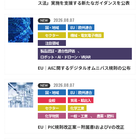
ス法」実施を支援する新たなガイダンスを公表
2026.08.07
国・地域
EU｜欧州連合
セクター
機械・電気電子機器
注目領域
、
製品認証・適合性評価
ロボット・AI・ドローン・VR/AR
EU｜AIに関するデジタルオムニバス規則の公布
2026.08.07
国・地域
EU｜欧州連合
全般
貿易・輸出入
セクター
化学工業
、
化学物質
一般・工業
農薬・肥料
EU｜PIC規則改正案－附属書IおよびVの改正