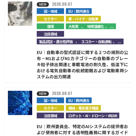
2026.08.07
国・地域
EU｜欧州連合
セクター
車・バイク・自転車
、
、...
環境
大気質
地球温暖化
注目領域
、
、...
製品認証・適合性評価
エコカー・自動運転
EU｜自動車の型式認証に関する２つの規則の公
布－M1およびN1カテゴリーの自動車のブレー
キ粒子排出関連と車載電池の耐久性、低温下に
おける電気自動車の航続距離および電動車両シ
ステムの出力関連
2026.08.07
国・地域
EU｜欧州連合
セクター
機械・電気電子機器
注目領域
ロボット・AI・ドローン・VR/AR
EU｜欧州委員会、特定のAIシステムの提供者お
よび使用者に対する透明性義務に関するガイド