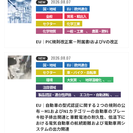
2026.08.07
国・地域
EU｜欧州連合
全般
貿易・輸出入
セクター
化学工業
、
化学物質
一般・工業
農薬・肥料
EU｜PIC規則改正案－附属書IおよびVの改正
2026.08.07
国・地域
EU｜欧州連合
セクター
車・バイク・自転車
、
、...
環境
大気質
地球温暖化
注目領域
、
、...
製品認証・適合性評価
エコカー・自動運転
EU｜自動車の型式認証に関する２つの規則の公
布－M1およびN1カテゴリーの自動車のブレー
キ粒子排出関連と車載電池の耐久性、低温下に
おける電気自動車の航続距離および電動車両シ
ステムの出力関連