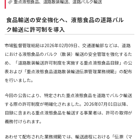
重点液態食品
道路散装輸送
道路バルク輸送
注目領域
新領域
食品輸送の安全強化へ、液態食品の道路バル
ク輸送に許可制を導入
市場監督管理総局は2026年02月09日、交通運輸部などは、道路
における液態食品のバルク（散装）輸送の安全管理を強化するた
め、「道路散装輸送許可制度を実施する重点液態食品目録」の公
表および「重点液態食品道路散装輸送伝票管理業務規範」の配布
を行いました。
今回の公告により、特定された重点液態食品を道路でバルク輸送
する際の許可制度が明確化されました。2026年07月01日以降、
目録に含まれる重点液態食品を輸送する事業者は、許可の取得が
義務付けられます。
あわせて配布された業務規範では、輸送過程における「伝票（マ