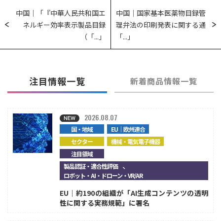
中国｜「『中華人民共和国エ
中国｜国家基本医薬物目録管
ネルギー効率表示製品目録
理弁法の印刷発表に関する通
（「...」
「...」
注目情報一覧
新着商品情報一覧
2026.08.07
国・地域
EU｜欧州連合
セクター
機械・電気電子機器
注目領域
、
製品認証・適合性評価
ロボット・AI・ドローン・VR/AR
EU｜約190の組織が「AI生成コンテンツの透明
性に関する実務規範」に署名