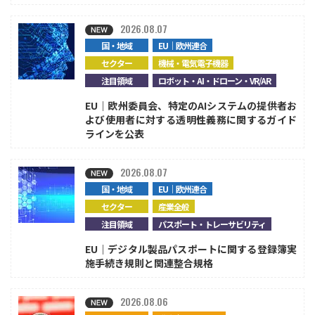
2026.08.07
国・地域
EU｜欧州連合
セクター
機械・電気電子機器
注目領域
ロボット・AI・ドローン・VR/AR
EU｜欧州委員会、特定のAIシステムの提供者お
よび使用者に対する透明性義務に関するガイド
ラインを公表
2026.08.07
国・地域
EU｜欧州連合
セクター
産業全般
注目領域
パスポート・トレーサビリティ
EU｜デジタル製品パスポートに関する登録簿実
施手続き規則と関連整合規格
2026.08.06