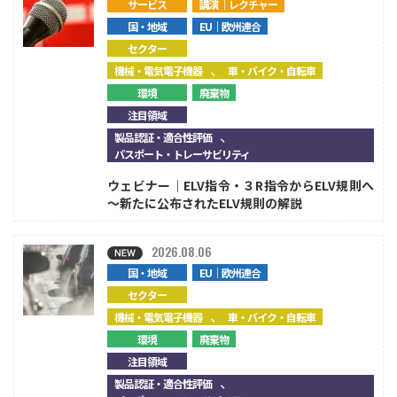
サービス
講演｜レクチャー
国・地域
EU｜欧州連合
セクター
、
機械・電気電子機器
車・バイク・自転車
環境
廃棄物
注目領域
、
製品認証・適合性評価
パスポート・トレーサビリティ
ウェビナー｜ELV指令・３R指令からELV規則へ
～新たに公布されたELV規則の解説
2026.08.06
国・地域
EU｜欧州連合
セクター
、
機械・電気電子機器
車・バイク・自転車
環境
廃棄物
注目領域
、
製品認証・適合性評価