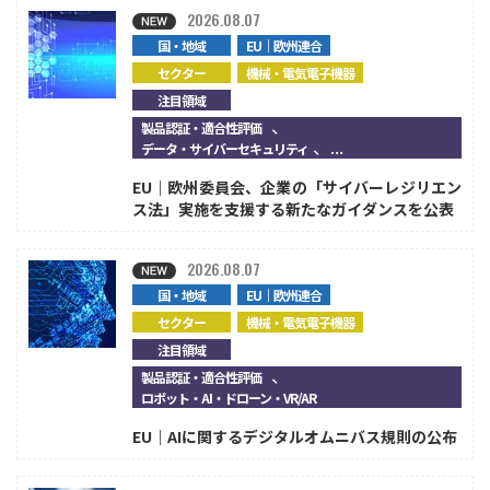
2026.08.07
国・地域
EU｜欧州連合
セクター
機械・電気電子機器
注目領域
、
製品認証・適合性評価
、...
データ・サイバーセキュリティ
EU｜欧州委員会、企業の「サイバーレジリエン
ス法」実施を支援する新たなガイダンスを公表
2026.08.07
国・地域
EU｜欧州連合
セクター
機械・電気電子機器
注目領域
、
製品認証・適合性評価
ロボット・AI・ドローン・VR/AR
EU｜AIに関するデジタルオムニバス規則の公布