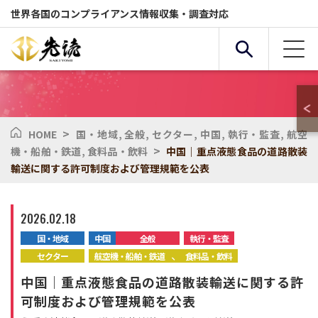
世界各国のコンプライアンス情報収集・調査対応
>
HOME
国・地域
,
全般
,
セクター
,
中国
,
執行・監査
,
航空
複合条件検索
>
機・船舶・鉄道
,
食料品・飲料
中国｜重点液態食品の道路散装
輸送に関する許可制度および管理規範を公表
サービス
国・地域
2026.02.18
国・地域
中国
全般
執行・監査
全般
セクター
、
セクター
航空機・船舶・鉄道
食料品・飲料
中国｜重点液態食品の道路散装輸送に関する許
化学物質
環境
可制度および管理規範を公表