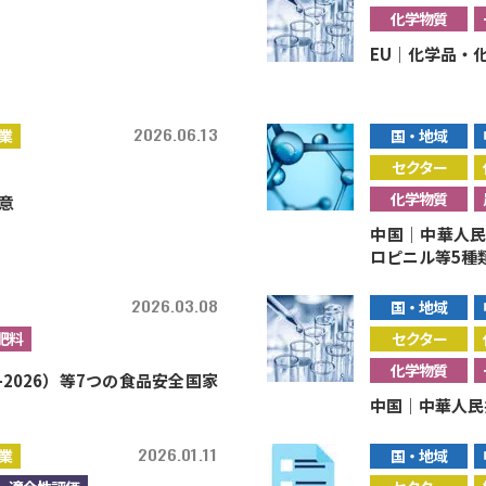
化学物質
EU｜化学品・
2026.06.13
業
国・地域
セクター
化学物質
合意
中国｜中華人民
ロピニル等5種
2026.03.08
国・地域
肥料
セクター
化学物質
-2026）等7つの食品安全国家
中国｜中華人民
2026.01.11
業
国・地域