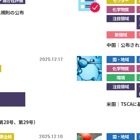
・適合性評価
セクター
化学物質
化規則の公布
注目領域
新領域
中国｜公布された
2025.12.17
国・地域
化学物質
環境
注目領域
米国｜TSCA
第28号、第29号）
2025.12.10
業全般
国・地域