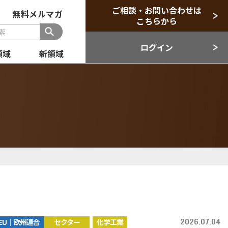
ご相談・お問い合わせは
無料メルマガ
こちらから
ログイン
領域
新領域
般
セクター
目領域
新領域
2026.07.04
EU｜欧州連合
セクター
化学工業