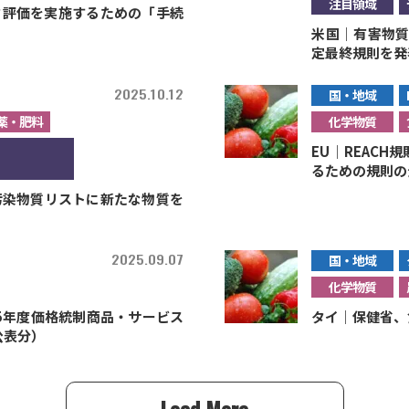
注目領域
スク評価を実施するための「手続
米国｜有害物質
定最終規則を発
2025.10.12
国・地域
薬・肥料
化学物質
EU｜REAC
るための規則の
汚染物質リストに新たな物質を
2025.09.07
国・地域
化学物質
5年度価格統制商品・サービス
タイ｜保健省、
公表分）