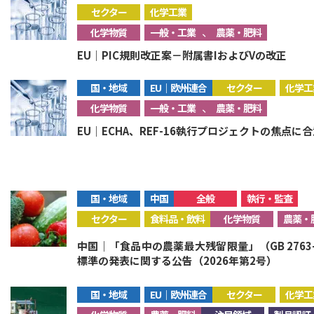
セクター
化学工業
、
化学物質
一般・工業
農薬・肥料
EU｜PIC規則改正案－附属書IおよびVの改正
国・地域
EU｜欧州連合
セクター
化学工
、
化学物質
一般・工業
農薬・肥料
EU｜ECHA、REF-16執行プロジェクトの焦点に
国・地域
中国
全般
執行・監査
セクター
食料品・飲料
化学物質
農薬・
中国｜「食品中の農薬最大残留限量」（GB 2763
標準の発表に関する公告（2026年第2号）
国・地域
EU｜欧州連合
セクター
化学工