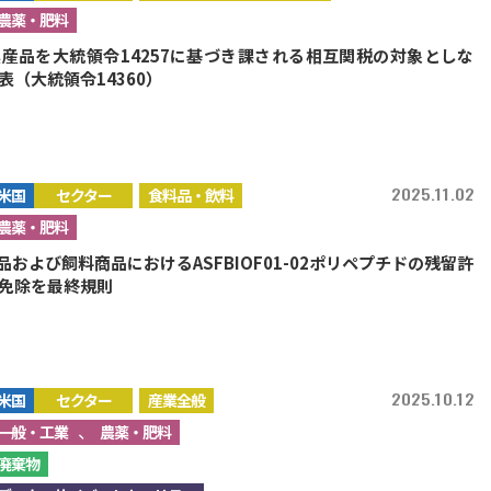
農薬・肥料
産品を大統領令14257に基づき課される相互関税の対象としな
表（大統領令14360）
2025.11.02
米国
セクター
食料品・飲料
農薬・肥料
品および飼料商品におけるASFBIOF01-02ポリペプチドの残留許
免除を最終規則
2025.10.12
米国
セクター
産業全般
、
一般・工業
農薬・肥料
廃棄物