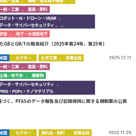
、
、...
鉄鋼・金属
機械・電気電子機器
、
一般・工業
農薬・肥料
、
ロボット・AI・ドローン・VR/AR
、...
データ・サイバーセキュリティ
、
宇宙
地下・大深度地下
GBとGB/Tの簡易紹介（2025年第24号、第25号）
、
2025.12.11
米国
セクター
化学工業
産業全般
、
一般・工業
農薬・肥料
、
土壌・地下水
廃棄物
、
データ・サイバーセキュリティ
PFAS・POPs・ナノマテリアル
に基づく、PFASのデータ報告及び記録保持に関する規制案の公表
、
2025.11.26
米国
セクター
食料品・飲料
産業全般