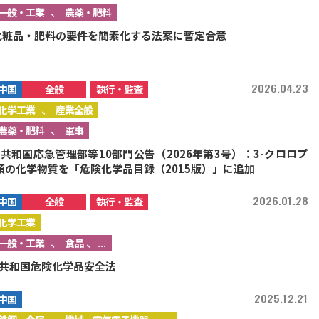
、
一般・工業
農薬・肥料
化粧品・肥料の要件を簡素化する法案に暫定合意
2026.04.23
中国
全般
執行・監査
、
化学工業
産業全般
、
農薬・肥料
軍事
共和国応急管理部等10部門公告（2026年第3号）：3-クロロプ
類の化学物質を「危険化学品目録（2015版）」に追加
2026.01.28
中国
全般
執行・監査
化学工業
、
、...
一般・工業
食品
共和国危険化学品安全法
2025.12.21
中国