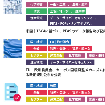
、
化学物質
一般・工業
農薬・肥料
、
環境
土壌・地下水
廃棄物
、
注目領域
データ・サイバーセキュリティ
PFAS・POPs・ナノマテリアル
米国｜TSCAに基づく、PFASのデータ報告及び
国・地域
EU｜欧州連合
、
全般
税務・会計
貿易・輸出入
セクター
産業全般
化学物質
農薬・肥料
注目領域
データ・サイバーセキュリティ
EU｜欧州委員会、カーボン国境調整メカニズム(
る改正規則公布を公表
国・地域
米国
、
全般
税務・会計
貿易・輸出入
セクター
産業全般
化学物質
農薬・肥料