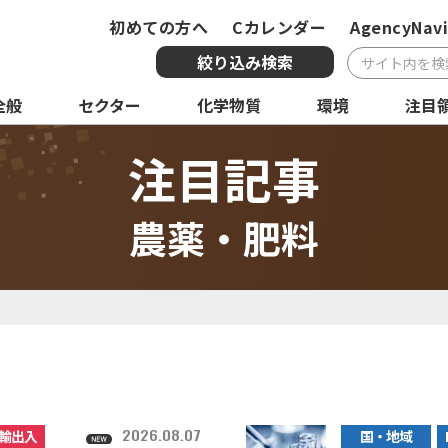
初めての方へ
Cカレンダー
AgencyNavi
絞り込み検索
全般
セクター
化学物質
環境
注目
複合条件検索
注目記事
サービス
国・地域
全
農薬・肥料
化学物質
環境
注
2026.08.07
輸出入
国・地域