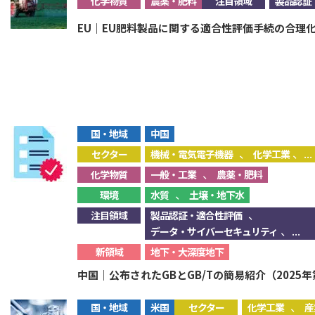
化学物質
農薬・肥料
注目領域
製品認証
EU｜EU肥料製品に関する適合性評価手続の合理
国・地域
中国
、
、...
セクター
機械・電気電子機器
化学工業
、
化学物質
一般・工業
農薬・肥料
、
環境
水質
土壌・地下水
、
注目領域
製品認証・適合性評価
、...
データ・サイバーセキュリティ
新領域
地下・大深度地下
中国｜公布されたGBとGB/Tの簡易紹介（2025年
、
国・地域
米国
セクター
化学工業
産