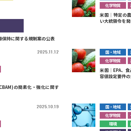
化学物質
米国｜特定の農
い大統領令を発
記録保持に関する規制案の公表
2025.11.12
国・地域
化学物質
米国｜EPA、食
容値設定要件の
CBAM)の簡素化・強化に関す
2025.10.19
国・地域
化学物質
環境