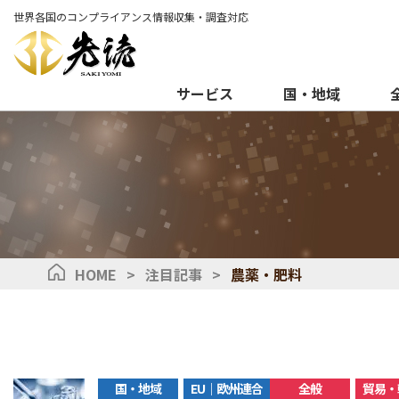
世界各国のコンプライアンス情報収集・調査対応
サービス
国・地域
HOME
>
注目記事
>
農薬・肥料
国・地域
EU｜欧州連合
全般
貿易・