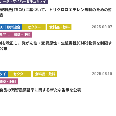
データ・サイバーセキュリティ
規制法(TSCA)に基づいて、トリクロロエチレン規制のための暫
表
2025.09.07
EU｜欧州連合
セクター
食料品・飲料
、
食品
農薬・肥料
H規則を改正し、発がん性・変異原性・生殖毒性(CMR)物質を制限す
公布
2025.08.10
タイ
セクター
食料品・飲料
農薬・肥料
食品の残留農薬基準に関する新たな告示を公表