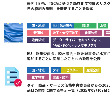
米国｜EPA、TSCAに基づき既存化学物質のリ
きの枠組み規則」を改正することを提案
国・地域
EU｜欧州連合
環境
水質
新領域
地下・大深度地下
化学物質
農
、
注目領域
データ・サイバーセキュリティ
PFAS・POPs・ナノマテリアル
EU｜欧州委員会、欧州議会・欧州理事会が水質
追加することに同意したことへの歓迎を公表
国・地域
タイ
セクター
産業全般
化学物質
農薬・肥料
タイ｜商品・サービス価格中央委員会からの202
品目の規制に関する告示一覧（2025年08月07日