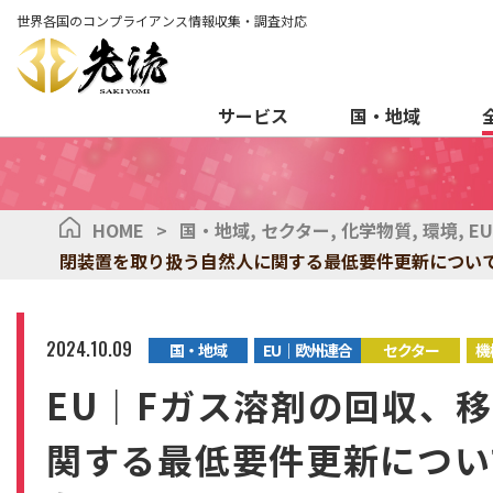
世界各国のコンプライアンス情報収集・調査対応
サービス
国・地域
HOME
>
国・地域
,
セクター
,
化学物質
,
環境
,
E
閉装置を取り扱う自然人に関する最低要件更新につい
2024.10.09
国・地域
EU｜欧州連合
セクター
機
EU｜Fガス溶剤の回収、
関する最低要件更新につい