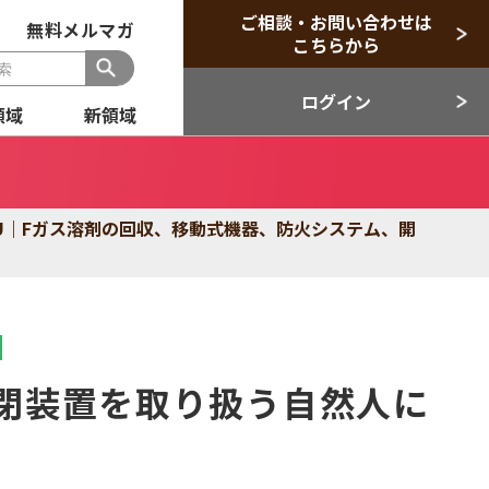
ご相談・お問い合わせは
無料メルマガ
こちらから
ログイン
領域
新領域
般
セクター
U｜Fガス溶剤の回収、移動式機器、防火システム、開
目領域
新領域
閉装置を取り扱う自然人に