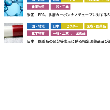
化学物質
一般・工業
米国｜EPA、多層カーボンナノチューブに対するS
国・地域
日本
セクター
医療・医薬品
、
化学物質
一般・工業
医薬品
日本｜医薬品の区分等表示に係る指定医薬品及び