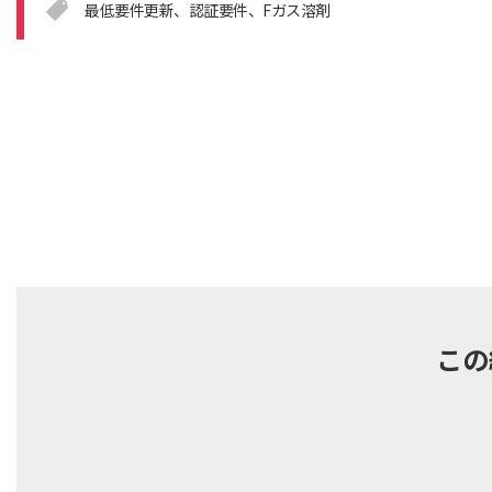
最低要件更新
認証要件
Fガス溶剤
この