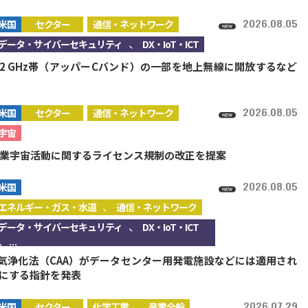
2026.08.05
米国
セクター
通信・ネットワーク
、
データ・サイバーセキュリティ
DX・IoT・ICT
4.2 GHz帯（アッパーCバンド）の一部を地上無線に開放するなど
2026.08.05
米国
セクター
通信・ネットワーク
宇宙
商業宇宙活動に関するライセンス規制の改正を提案
2026.08.05
米国
、
エネルギー・ガス・水道
通信・ネットワーク
、
データ・サイバーセキュリティ
DX・IoT・ICT
、...
大気浄化法（CAA）がデータセンター用発電施設などには適用され
にする指針を発表
、
2026.07.29
米国
セクター
化学工業
産業全般