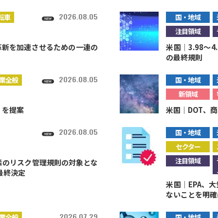
2026.08.05
転車
国・地域
注目領域
術革新を加速させるための一連の
米国｜3.98～
の最終規則
2026.08.05
業全般
国・地域
新領域
）を提案
米国｜DOT、
2026.08.05
国・地域
セクター
注目領域
素のリスク管理規則の対象とな
最終決定
米国｜EPA、
ないことを明確
2026.07.29
業全般
国・地域