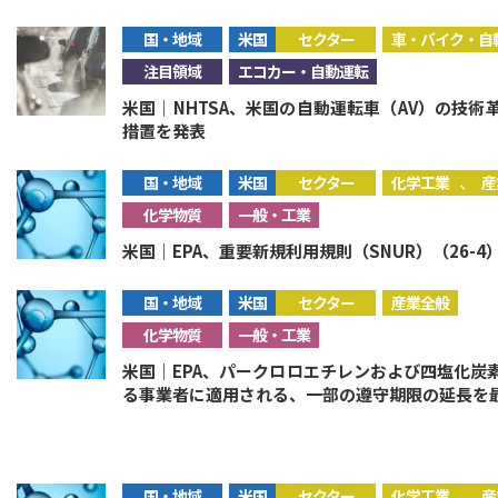
国・地域
米国
セクター
車・バイク・自
注目領域
エコカー・自動運転
米国｜NHTSA、米国の自動運転車（AV）の技
措置を発表
、
国・地域
米国
セクター
化学工業
産
化学物質
一般・工業
米国｜EPA、重要新規利用規則（SNUR）（26-4
国・地域
米国
セクター
産業全般
化学物質
一般・工業
米国｜EPA、パークロロエチレンおよび四塩化炭
る事業者に適用される、一部の遵守期限の延長を
、
国・地域
米国
セクター
化学工業
産