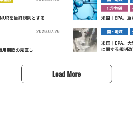
化学物質
NURを最終規則とする
米国｜EPA、重
2026.07.26
国・地域
米国｜EPA、
に関する規制改
適用期間の見直し
Load More