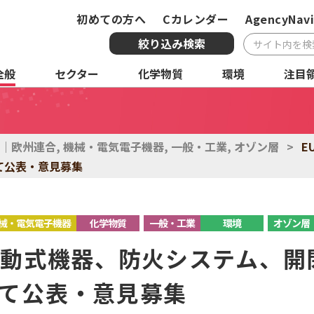
初めての方へ
Cカレンダー
AgencyNavi
絞り込み検索
全般
セクター
化学物質
環境
注目
複合条件検索
サービス
国・地域
全
U｜欧州連合
,
機械・電気電子機器
,
一般・工業
,
オゾン層
>
E
て公表・意見募集
化学物質
環境
注
械・電気電子機器
化学物質
一般・工業
環境
オゾン層
移動式機器、防火システム、開
て公表・意見募集