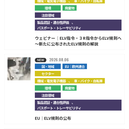
、
機械・電気電子機器
車・バイク・自転車
環境
廃棄物
注目領域
、
製品認証・適合性評価
パスポート・トレーサビリティ
ウェビナー｜ELV指令・３R指令からELV規則へ
～新たに公布されたELV規則の解説
2026.08.06
国・地域
EU｜欧州連合
セクター
、
機械・電気電子機器
車・バイク・自転車
環境
廃棄物
注目領域
、
製品認証・適合性評価
パスポート・トレーサビリティ
EU｜ELV規則の公布