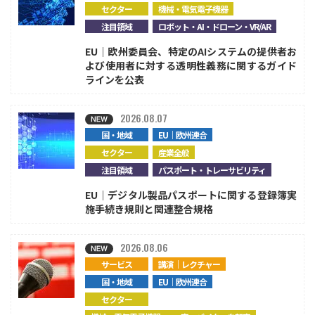
セクター
機械・電気電子機器
注目領域
ロボット・AI・ドローン・VR/AR
EU｜欧州委員会、特定のAIシステムの提供者お
よび使用者に対する透明性義務に関するガイド
ラインを公表
2026.08.07
国・地域
EU｜欧州連合
セクター
産業全般
注目領域
パスポート・トレーサビリティ
EU｜デジタル製品パスポートに関する登録簿実
施手続き規則と関連整合規格
2026.08.06
サービス
講演｜レクチャー
国・地域
EU｜欧州連合
セクター