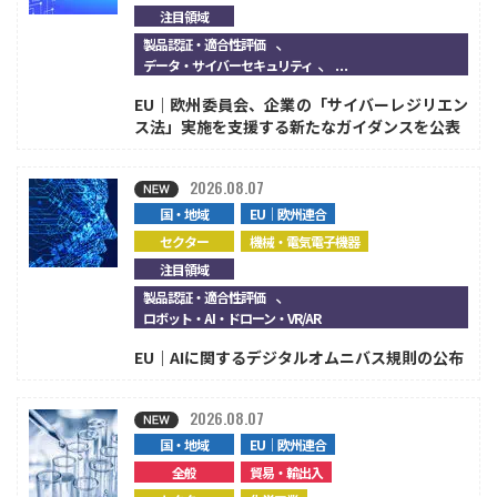
注目領域
、
製品認証・適合性評価
、...
データ・サイバーセキュリティ
EU｜欧州委員会、企業の「サイバーレジリエン
ス法」実施を支援する新たなガイダンスを公表
2026.08.07
国・地域
EU｜欧州連合
セクター
機械・電気電子機器
注目領域
、
製品認証・適合性評価
ロボット・AI・ドローン・VR/AR
EU｜AIに関するデジタルオムニバス規則の公布
2026.08.07
国・地域
EU｜欧州連合
全般
貿易・輸出入