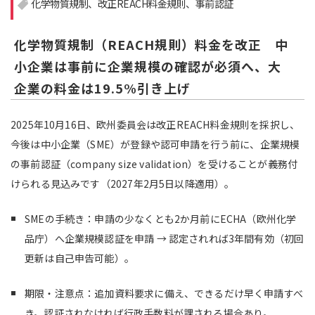
化学物質規制
改正REACH料金規則
事前認証
注目領域
新領域
化学物質規制（REACH規則）料金を改正 中
小企業は事前に企業規模の確認が必須へ、大
企業の料金は19.5%引き上げ
2025年10月16日、欧州委員会は改正REACH料金規則を採択し、
今後は中小企業（SME）が登録や認可申請を行う前に、企業規模
の事前認証（company size validation）を受けることが義務付
けられる見込みです（2027年2月5日以降適用）。
SMEの手続き：申請の少なくとも2か月前にECHA（欧州化学
品庁）へ企業規模認証を申請 → 認定されれば3年間有効（初回
更新は自己申告可能）。
期限・注意点：追加資料要求に備え、できるだけ早く申請すべ
き。認証されなければ行政手数料が課される場合あり。