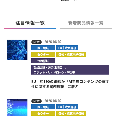
注目情報一覧
新着商品情報一覧
2026.08.07
国・地域
EU｜欧州連合
セクター
機械・電気電子機器
注目領域
、
製品認証・適合性評価
ロボット・AI・ドローン・VR/AR
EU｜約190の組織が「AI生成コンテンツの透明
性に関する実務規範」に署名
2026.08.07
国・地域
EU｜欧州連合
セクター
機械・電気電子機器