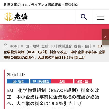
世界各国のコンプライアンス情報収集・調査対応
>
>
HOME
国・地域
,
全般
,
EU｜欧州連合
,
税務・会計
EU｜
複合条件検索
化学物質規制（REACH規則）料金を改正 中小企業は事前に企業
規模の確認が必須へ、大企業の料金は19.5%引き上げ
サービス
国・地域
2025.10.19
国・地域
EU｜欧州連合
全般
税務・会計
全般
セクター
EU｜化学物質規制（REACH規則）料金を改
正 中小企業は事前に企業規模の確認が必須
化学物質
環境
へ、大企業の料金は19.5%引き上げ