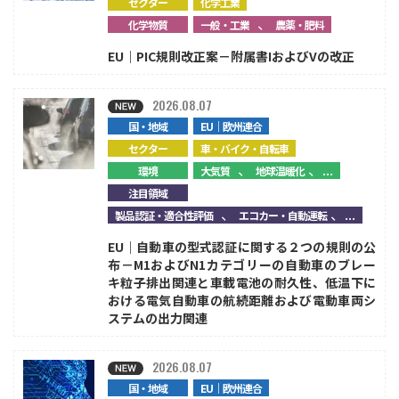
セクター
化学工業
、
化学物質
一般・工業
農薬・肥料
EU｜PIC規則改正案－附属書IおよびVの改正
2026.08.07
国・地域
EU｜欧州連合
セクター
車・バイク・自転車
、
、...
環境
大気質
地球温暖化
注目領域
、
、...
製品認証・適合性評価
エコカー・自動運転
EU｜自動車の型式認証に関する２つの規則の公
布－M1およびN1カテゴリーの自動車のブレー
キ粒子排出関連と車載電池の耐久性、低温下に
おける電気自動車の航続距離および電動車両シ
ステムの出力関連
2026.08.07
国・地域
EU｜欧州連合