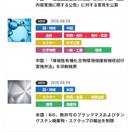
内容実施に関する公告」に対する意見を公募
2026.08.09
国・地域
中国
、
全般
税務・会計
執行・監査
セクター
化学工業
化学物質
一般・工業
環境
中国｜「揮発性有機化合物環境保護税徴収試行
実施弁法」を印刷発表
2026.08.09
国・地域
米国
、
セクター
鉄鋼・金属
産業全般
環境
廃棄物
米国｜BIS、無許可のブラックマスおよびタン
グステン廃棄物・スクラップの輸出を制限