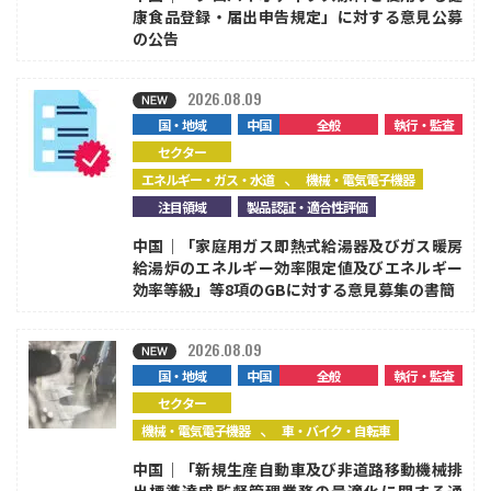
康食品登録・届出申告規定」に対する意見公募
の公告
2026.08.09
国・地域
中国
全般
執行・監査
セクター
、
エネルギー・ガス・水道
機械・電気電子機器
注目領域
製品認証・適合性評価
中国｜「家庭用ガス即熱式給湯器及びガス暖房
給湯炉のエネルギー効率限定値及びエネルギー
効率等級」等8項のGBに対する意見募集の書簡
2026.08.09
国・地域
中国
全般
執行・監査
セクター
、
機械・電気電子機器
車・バイク・自転車
中国｜「新規生産自動車及び非道路移動機械排