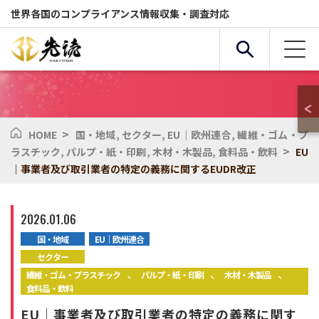
世界各国のコンプライアンス情報収集・調査対応
>
HOME
国・地域
,
セクター
,
EU｜欧州連合
,
繊維・ゴム・プ
複合条件検索
>
ラスチック
,
パルプ・紙・印刷
,
木材・木製品
,
食料品・飲料
EU
｜事業者及び取引業者の特定の義務に関するEUDR改正
サービス
国・地域
2026.01.06
国・地域
EU｜欧州連合
全般
セクター
セクター
、
、
、
繊維・ゴム・プラスチック
パルプ・紙・印刷
木材・木製品
食料品・飲料
化学物質
環境
EU｜事業者及び取引業者の特定の義務に関す