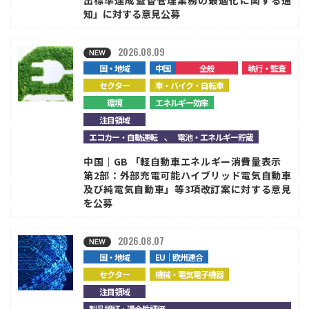
出標準達成監督管理業務の最適化に関する通
知」に対する意見公募
2026.08.09
国・地域
中国
全般
執行・監査
セクター
車・バイク・自転車
環境
エネルギー効率
注目領域
、
エコカー・自動運転
電池・エネルギー貯蔵
中国｜GB 「軽自動車エネルギー消費量表示
第2部：外部充電可能ハイブリッド電気自動車
及び純電気自動車」等3項改訂案に対する意見
を公募
2026.08.07
国・地域
EU｜欧州連合
セクター
機械・電気電子機器
注目領域
、
製品認証・適合性評価