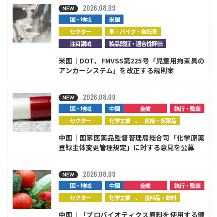
2026.08.09
国・地域
米国
セクター
車・バイク・自転車
注目領域
製品認証・適合性評価
米国｜DOT、FMVSS第225号「児童用拘束具の
アンカーシステム」を改正する規則案
2026.08.09
国・地域
中国
全般
執行・監査
、
セクター
化学工業
医療・医薬品
中国｜国家医薬品監督管理局総合司「化学原薬
登録主体変更管理規定」に対する意見を公募
2026.08.09
国・地域
中国
全般
執行・監査
、
セクター
化学工業
食料品・飲料
中国｜「プロバイオティクス原料を使用する健