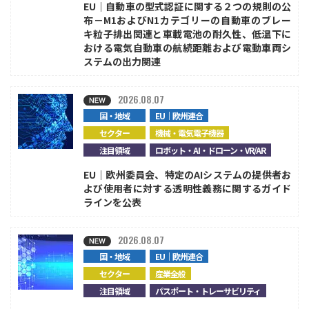
EU｜自動車の型式認証に関する２つの規則の公
布－M1およびN1カテゴリーの自動車のブレー
キ粒子排出関連と車載電池の耐久性、低温下に
おける電気自動車の航続距離および電動車両シ
ステムの出力関連
2026.08.07
国・地域
EU｜欧州連合
セクター
機械・電気電子機器
注目領域
ロボット・AI・ドローン・VR/AR
EU｜欧州委員会、特定のAIシステムの提供者お
よび使用者に対する透明性義務に関するガイド
ラインを公表
2026.08.07
国・地域
EU｜欧州連合
セクター
産業全般
注目領域
パスポート・トレーサビリティ