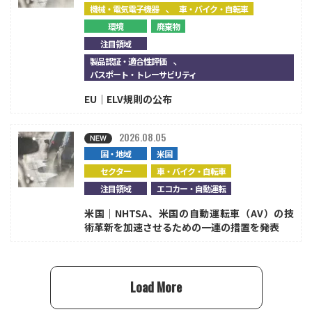
、
機械・電気電子機器
車・バイク・自転車
環境
廃棄物
注目領域
、
製品認証・適合性評価
パスポート・トレーサビリティ
EU｜ELV規則の公布
2026.08.05
国・地域
米国
セクター
車・バイク・自転車
注目領域
エコカー・自動運転
米国｜NHTSA、米国の自動運転車（AV）の技
術革新を加速させるための一連の措置を発表
Load More