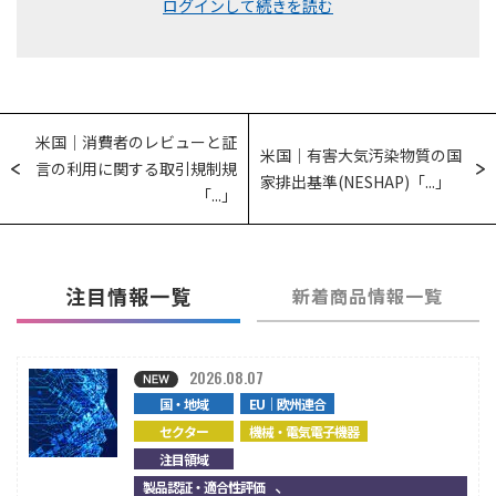
ログインして続きを読む
米国｜消費者のレビューと証
米国｜有害大気汚染物質の国
言の利用に関する取引規制規
家排出基準(NESHAP)「...」
「...」
注目情報一覧
新着商品情報一覧
2026.08.07
国・地域
EU｜欧州連合
セクター
機械・電気電子機器
注目領域
、
製品認証・適合性評価