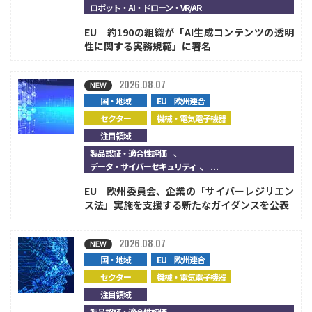
ロボット・AI・ドローン・VR/AR
EU｜約190の組織が「AI生成コンテンツの透明
性に関する実務規範」に署名
2026.08.07
国・地域
EU｜欧州連合
セクター
機械・電気電子機器
注目領域
、
製品認証・適合性評価
、...
データ・サイバーセキュリティ
EU｜欧州委員会、企業の「サイバーレジリエン
ス法」実施を支援する新たなガイダンスを公表
2026.08.07
国・地域
EU｜欧州連合
セクター
機械・電気電子機器
注目領域
、
製品認証・適合性評価