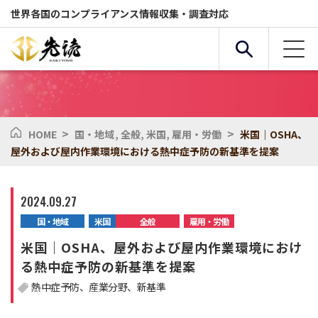
世界各国のコンプライアンス情報収集・調査対応
>
>
HOME
国・地域
,
全般
,
米国
,
雇用・労働
米国｜OSHA、
複合条件検索
屋外および屋内作業環境における熱中症予防の新基準を提案
サービス
国・地域
2024.09.27
国・地域
米国
全般
雇用・労働
全般
セクター
米国｜OSHA、屋外および屋内作業環境におけ
る熱中症予防の新基準を提案
熱中症予防
産業分野
新基準
化学物質
環境