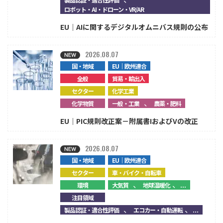
ロボット・AI・ドローン・VR/AR
EU｜AIに関するデジタルオムニバス規則の公布
2026.08.07
国・地域
EU｜欧州連合
全般
貿易・輸出入
セクター
化学工業
、
化学物質
一般・工業
農薬・肥料
EU｜PIC規則改正案－附属書IおよびVの改正
2026.08.07
国・地域
EU｜欧州連合
セクター
車・バイク・自転車
、
、...
環境
大気質
地球温暖化
注目領域
、
、...
製品認証・適合性評価
エコカー・自動運転