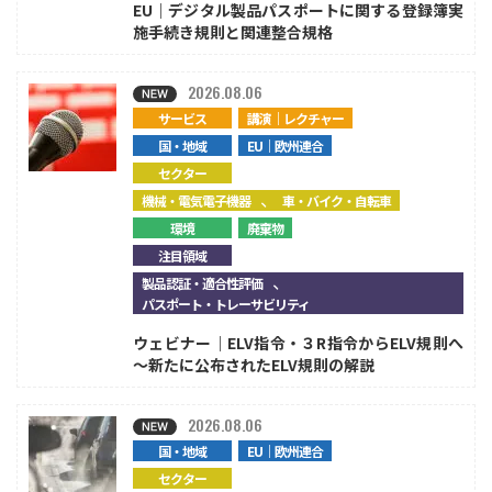
EU｜デジタル製品パスポートに関する登録簿実
施手続き規則と関連整合規格
2026.08.06
サービス
講演｜レクチャー
国・地域
EU｜欧州連合
セクター
、
機械・電気電子機器
車・バイク・自転車
環境
廃棄物
注目領域
、
製品認証・適合性評価
パスポート・トレーサビリティ
ウェビナー｜ELV指令・３R指令からELV規則へ
～新たに公布されたELV規則の解説
2026.08.06
国・地域
EU｜欧州連合
セクター