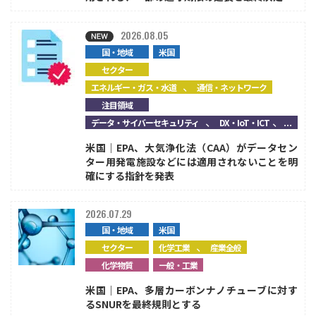
2026.08.05
国・地域
米国
セクター
、
エネルギー・ガス・水道
通信・ネットワーク
注目領域
、
、...
データ・サイバーセキュリティ
DX・IoT・ICT
米国｜EPA、大気浄化法（CAA）がデータセン
ター用発電施設などには適用されないことを明
確にする指針を発表
2026.07.29
国・地域
米国
、
セクター
化学工業
産業全般
化学物質
一般・工業
米国｜EPA、多層カーボンナノチューブに対す
るSNURを最終規則とする