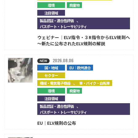
環境
廃棄物
注目領域
、
製品認証・適合性評価
パスポート・トレーサビリティ
ウェビナー｜ELV指令・３R指令からELV規則へ
～新たに公布されたELV規則の解説
2026.08.06
国・地域
EU｜欧州連合
セクター
、
機械・電気電子機器
車・バイク・自転車
環境
廃棄物
注目領域
、
製品認証・適合性評価
パスポート・トレーサビリティ
EU｜ELV規則の公布