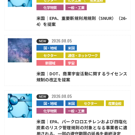
化学物質
一般・工業
米国｜EPA、重要新規利用規則（SNUR）（26-
4）を提案
2026.08.05
国・地域
米国
セクター
通信・ネットワーク
新領域
宇宙
米国｜DOT、商業宇宙活動に関するライセンス
規制の改正を提案
2026.08.05
国・地域
米国
セクター
産業全般
化学物質
一般・工業
米国｜EPA、パークロロエチレンおよび四塩化
炭素のリスク管理規則の対象となる事業者に適
用される、一部の遵守期限の延長を最終決定