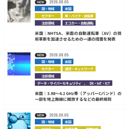
2026.08.05
国・地域
米国
セクター
車・バイク・自転車
注目領域
エコカー・自動運転
米国｜NHTSA、米国の自動運転車（AV）の技
術革新を加速させるための一連の措置を発表
2026.08.05
国・地域
米国
セクター
通信・ネットワーク
注目領域
、
データ・サイバーセキュリティ
DX・IoT・ICT
米国｜3.98～4.2 GHz帯（アッパーCバンド）の
一部を地上無線に開放するなどの最終規則
2026.08.05
国・地域
米国
、
セクター
化学工業
産業全般