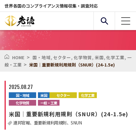
世界各国のコンプライアンス情報収集・調査対応
>
HOME
国・地域
,
セクター
,
化学物質
,
米国
,
化学工業
,
一
複合条件検索
>
般・工業
米国｜重要新規利用規則（SNUR）(24-1.5e)
サービス
国・地域
2025.08.27
国・地域
米国
セクター
化学工業
全般
セクター
化学物質
一般・工業
米国｜重要新規利用規則（SNUR）(24-1.5e)
連邦官報
重要新規利用規則
SNUN
化学物質
環境