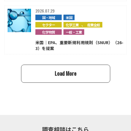
2026.07.29
国・地域
米国
、
セクター
化学工業
産業全般
化学物質
一般・工業
米国｜EPA、重要新規利用規則（SNUR）（26-
3）を提案
Load More
調査相談はこちら