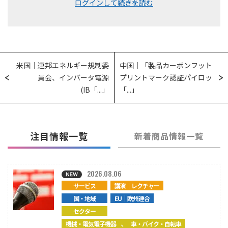
ログインして続きを読む
米国｜連邦エネルギー規制委
中国｜「製品カーボンフット
員会、インバータ電源
プリントマーク認証パイロッ
(IB「...」
「...」
注目情報一覧
新着商品情報一覧
2026.08.06
サービス
講演｜レクチャー
国・地域
EU｜欧州連合
セクター
、
機械・電気電子機器
車・バイク・自転車