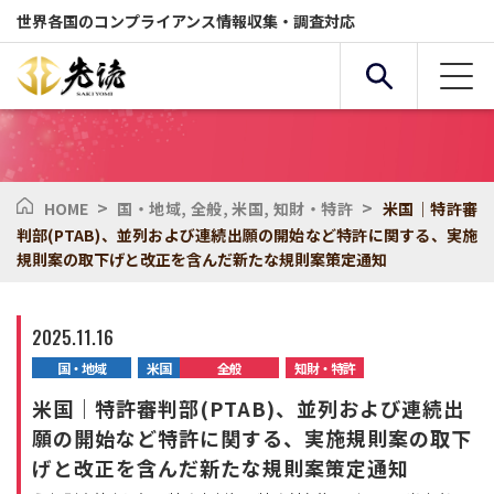
世界各国のコンプライアンス情報収集・調査対応
>
>
HOME
国・地域
,
全般
,
米国
,
知財・特許
米国｜特許審
複合条件検索
判部(PTAB)、並列および連続出願の開始など特許に関する、実施
規則案の取下げと改正を含んだ新たな規則案策定通知
サービス
国・地域
2025.11.16
国・地域
米国
全般
知財・特許
全般
セクター
米国｜特許審判部(PTAB)、並列および連続出
願の開始など特許に関する、実施規則案の取下
化学物質
環境
げと改正を含んだ新たな規則案策定通知