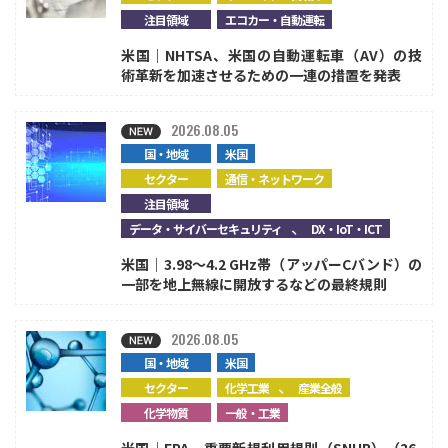
注目領域
エコカー・自動運転
米国｜NHTSA、米国の自動運転車（AV）の技
術革新を加速させるための一連の措置を発表
2026.08.05
国・地域
米国
セクター
通信・ネットワーク
注目領域
、
データ・サイバーセキュリティ
DX・IoT・ICT
米国｜3.98～4.2 GHz帯（アッパーCバンド）の
一部を地上無線に開放するなどの最終規則
2026.08.05
国・地域
米国
、
セクター
化学工業
産業全般
化学物質
一般・工業
米国｜EPA、重要新規利用規則（SNUR）（26-