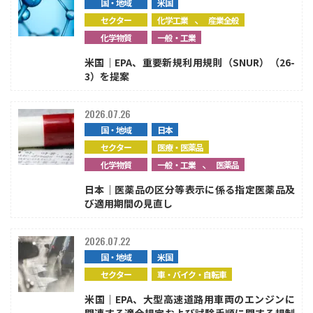
国・地域
米国
、
セクター
化学工業
産業全般
化学物質
一般・工業
米国｜EPA、重要新規利用規則（SNUR）（26-
3）を提案
2026.07.26
国・地域
日本
セクター
医療・医薬品
、
化学物質
一般・工業
医薬品
日本｜医薬品の区分等表示に係る指定医薬品及
び適用期間の見直し
2026.07.22
国・地域
米国
セクター
車・バイク・自転車
米国｜EPA、大型高速道路用車両のエンジンに
関連する適合規定および試験手順に関する規制