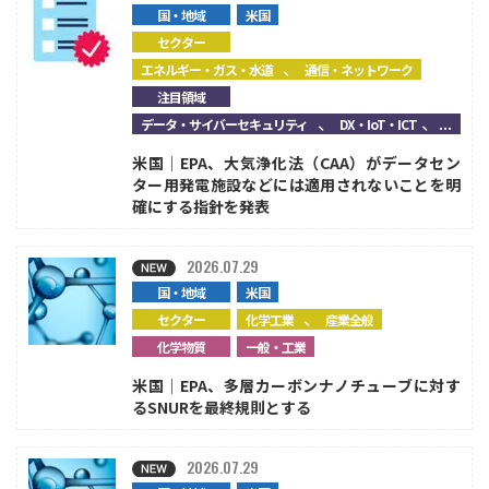
国・地域
米国
セクター
、
エネルギー・ガス・水道
通信・ネットワーク
注目領域
、
、...
データ・サイバーセキュリティ
DX・IoT・ICT
米国｜EPA、大気浄化法（CAA）がデータセン
ター用発電施設などには適用されないことを明
確にする指針を発表
2026.07.29
国・地域
米国
、
セクター
化学工業
産業全般
化学物質
一般・工業
米国｜EPA、多層カーボンナノチューブに対す
るSNURを最終規則とする
2026.07.29