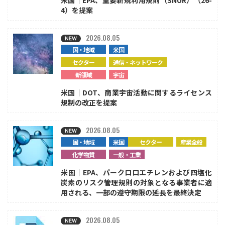
4）を提案
2026.08.05
国・地域
米国
セクター
通信・ネットワーク
新領域
宇宙
米国｜DOT、商業宇宙活動に関するライセンス
規制の改正を提案
2026.08.05
国・地域
米国
セクター
産業全般
化学物質
一般・工業
米国｜EPA、パークロロエチレンおよび四塩化
炭素のリスク管理規則の対象となる事業者に適
用される、一部の遵守期限の延長を最終決定
2026.08.05