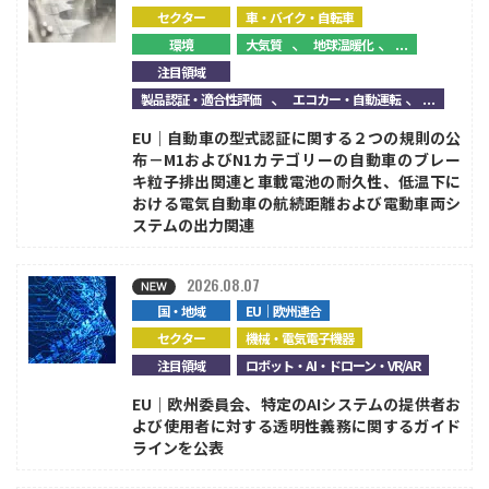
セクター
車・バイク・自転車
、
、...
環境
大気質
地球温暖化
注目領域
、
、...
製品認証・適合性評価
エコカー・自動運転
EU｜自動車の型式認証に関する２つの規則の公
布－M1およびN1カテゴリーの自動車のブレー
キ粒子排出関連と車載電池の耐久性、低温下に
おける電気自動車の航続距離および電動車両シ
ステムの出力関連
2026.08.07
国・地域
EU｜欧州連合
セクター
機械・電気電子機器
注目領域
ロボット・AI・ドローン・VR/AR
EU｜欧州委員会、特定のAIシステムの提供者お
よび使用者に対する透明性義務に関するガイド
ラインを公表