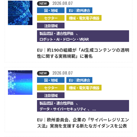
2026.08.07
国・地域
EU｜欧州連合
セクター
機械・電気電子機器
注目領域
、
製品認証・適合性評価
ロボット・AI・ドローン・VR/AR
EU｜約190の組織が「AI生成コンテンツの透明
性に関する実務規範」に署名
2026.08.07
国・地域
EU｜欧州連合
セクター
機械・電気電子機器
注目領域
、
製品認証・適合性評価
、...
データ・サイバーセキュリティ
EU｜欧州委員会、企業の「サイバーレジリエン
ス法」実施を支援する新たなガイダンスを公表