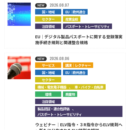
2026.08.07
国・地域
EU｜欧州連合
セクター
産業全般
注目領域
パスポート・トレーサビリティ
EU｜デジタル製品パスポートに関する登録簿実
施手続き規則と関連整合規格
2026.08.06
サービス
講演｜レクチャー
国・地域
EU｜欧州連合
セクター
、
機械・電気電子機器
車・バイク・自転車
環境
廃棄物
注目領域
、
製品認証・適合性評価
パスポート・トレーサビリティ
ウェビナー｜ELV指令・３R指令からELV規則へ