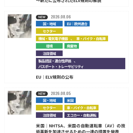
～新たに公布されたELV規則の解説
2026.08.06
国・地域
EU｜欧州連合
セクター
、
機械・電気電子機器
車・バイク・自転車
環境
廃棄物
注目領域
、
製品認証・適合性評価
パスポート・トレーサビリティ
EU｜ELV規則の公布
2026.08.05
国・地域
米国
セクター
車・バイク・自転車
注目領域
エコカー・自動運転
米国｜NHTSA、米国の自動運転車（AV）の技
術革新を加速させるための一連の措置を発表