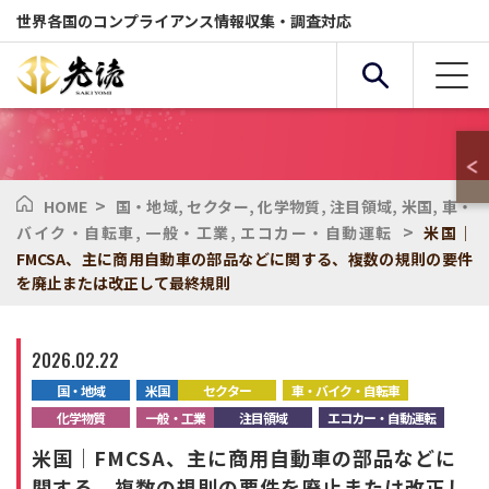
世界各国のコンプライアンス情報収集・調査対応
>
HOME
国・地域
,
セクター
,
化学物質
,
注目領域
,
米国
,
車・
複合条件検索
>
バイク・自転車
,
一般・工業
,
エコカー・自動運転
米国｜
FMCSA、主に商用自動車の部品などに関する、複数の規則の要件
を廃止または改正して最終規則
サービス
国・地域
2026.02.22
全般
セクター
国・地域
米国
セクター
車・バイク・自転車
化学物質
一般・工業
注目領域
エコカー・自動運転
化学物質
環境
米国｜FMCSA、主に商用自動車の部品などに
関する、複数の規則の要件を廃止または改正し