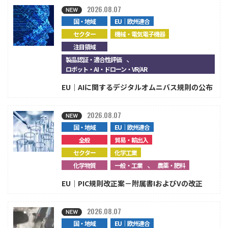
2026.08.07
国・地域
EU｜欧州連合
セクター
機械・電気電子機器
注目領域
、
製品認証・適合性評価
ロボット・AI・ドローン・VR/AR
EU｜AIに関するデジタルオムニバス規則の公布
2026.08.07
国・地域
EU｜欧州連合
全般
貿易・輸出入
セクター
化学工業
、
化学物質
一般・工業
農薬・肥料
EU｜PIC規則改正案－附属書IおよびVの改正
2026.08.07
国・地域
EU｜欧州連合