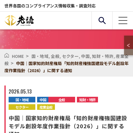
世界各国のコンプライアンス情報収集・調査対応
>
HOME
国・地域
,
全般
,
セクター
,
中国
,
知財・特許
,
産業全
複合条件検索
>
般
中国｜国家知的財産権局「知的財産権強国建設モデル創設年
度作業指針（2026）」に関する通知
サービス
国・地域
2026.05.13
国・地域
中国
全般
知財・特許
全般
セクター
セクター
産業全般
中国｜国家知的財産権局「知的財産権強国建設
化学物質
環境
モデル創設年度作業指針（2026）」に関する