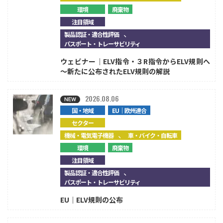
環境
廃棄物
注目領域
、
製品認証・適合性評価
パスポート・トレーサビリティ
ウェビナー｜ELV指令・３R指令からELV規則へ
～新たに公布されたELV規則の解説
2026.08.06
国・地域
EU｜欧州連合
セクター
、
機械・電気電子機器
車・バイク・自転車
環境
廃棄物
注目領域
、
製品認証・適合性評価
パスポート・トレーサビリティ
EU｜ELV規則の公布