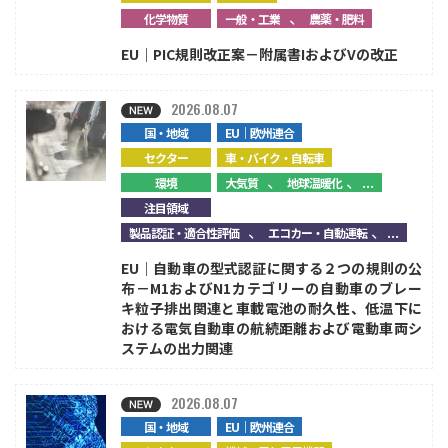
、
化学物質
一般・工業
農薬・肥料
EU｜PIC規則改正案－附属書IおよびVの改正
2026.08.07
国・地域
EU｜欧州連合
セクター
車・バイク・自転車
、
、...
環境
大気質
地球温暖化
注目領域
、
、...
製品認証・適合性評価
エコカー・自動運転
EU｜自動車の型式認証に関する２つの規則の公
布－M1およびN1カテゴリーの自動車のブレー
キ粒子排出関連と車載電池の耐久性、低温下に
おける電気自動車の航続距離および電動車両シ
ステムの出力関連
2026.08.07
国・地域
EU｜欧州連合