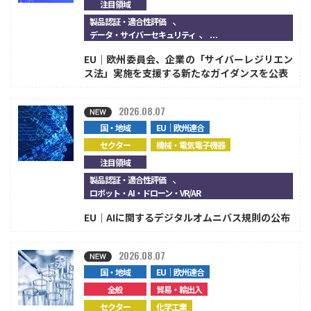
注目領域
、
製品認証・適合性評価
、...
データ・サイバーセキュリティ
EU｜欧州委員会、企業の「サイバーレジリエン
ス法」実施を支援する新たなガイダンスを公表
2026.08.07
国・地域
EU｜欧州連合
セクター
機械・電気電子機器
注目領域
、
製品認証・適合性評価
ロボット・AI・ドローン・VR/AR
EU｜AIに関するデジタルオムニバス規則の公布
2026.08.07
国・地域
EU｜欧州連合
全般
貿易・輸出入
セクター
化学工業