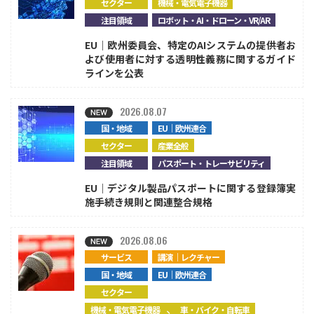
セクター
機械・電気電子機器
注目領域
ロボット・AI・ドローン・VR/AR
EU｜欧州委員会、特定のAIシステムの提供者お
よび使用者に対する透明性義務に関するガイド
ラインを公表
2026.08.07
国・地域
EU｜欧州連合
セクター
産業全般
注目領域
パスポート・トレーサビリティ
EU｜デジタル製品パスポートに関する登録簿実
施手続き規則と関連整合規格
2026.08.06
サービス
講演｜レクチャー
国・地域
EU｜欧州連合
セクター
、
機械・電気電子機器
車・バイク・自転車