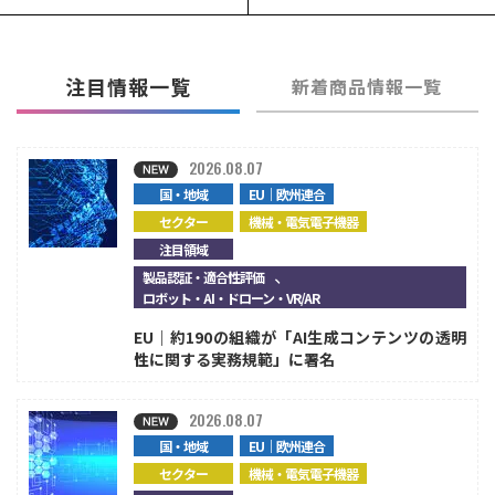
注目情報一覧
新着商品情報一覧
2026.08.07
国・地域
EU｜欧州連合
セクター
機械・電気電子機器
注目領域
、
製品認証・適合性評価
ロボット・AI・ドローン・VR/AR
EU｜約190の組織が「AI生成コンテンツの透明
性に関する実務規範」に署名
2026.08.07
国・地域
EU｜欧州連合
セクター
機械・電気電子機器