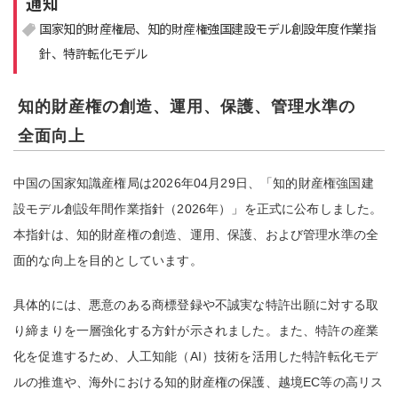
通知
国家知的財産権局
知的財産権強国建設モデル創設年度作業指
注目領域
新領域
針
特許転化モデル
知的財産権の創造、運用、保護、管理水準の
全面向上
中国の国家知識産権局は2026年04月29日、「知的財産権強国建
設モデル創設年間作業指針（2026年）」を正式に公布しました。
本指針は、知的財産権の創造、運用、保護、および管理水準の全
面的な向上を目的としています。
具体的には、悪意のある商標登録や不誠実な特許出願に対する取
り締まりを一層強化する方針が示されました。また、特許の産業
化を促進するため、人工知能（AI）技術を活用した特許転化モデ
ルの推進や、海外における知的財産権の保護、越境EC等の高リス