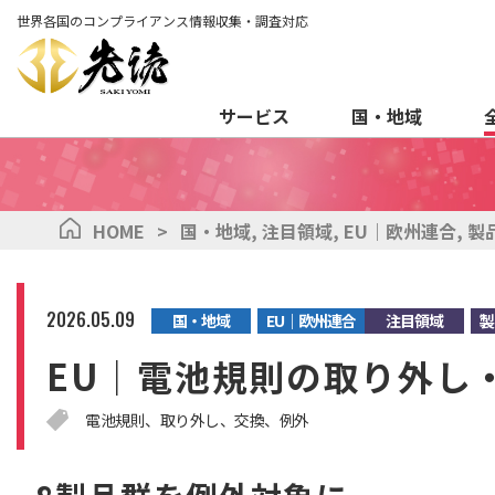
世界各国のコンプライアンス情報収集・調査対応
サービス
国・地域
HOME
>
国・地域
,
注目領域
,
EU｜欧州連合
,
製
2026.05.09
国・地域
EU｜欧州連合
注目領域
製
EU｜電池規則の取り外し
電池規則
取り外し
交換
例外