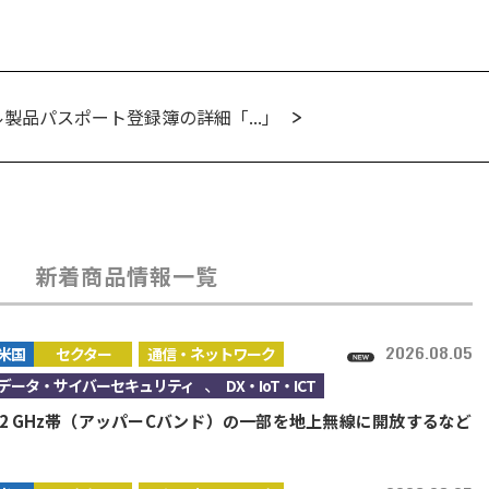
製品パスポート登録簿の詳細「...」
新着商品情報一覧
2026.08.05
米国
セクター
通信・ネットワーク
、
データ・サイバーセキュリティ
DX・IoT・ICT
4.2 GHz帯（アッパーCバンド）の一部を地上無線に開放するなど