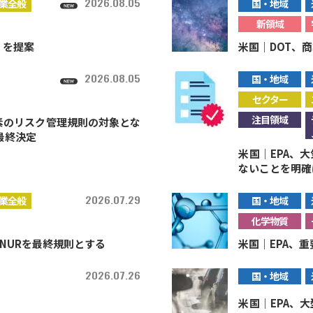
2026.08.05
業全般
国・地域
新領域
）を提案
米国｜DOT、
2026.08.05
国・地域
セクター
注目領域
素のリスク管理規則の対象とな
最終決定
米国｜EPA、
ないことを明確
2026.07.29
業全般
国・地域
化学物質
NURを最終規則とする
米国｜EPA、重
2026.07.26
国・地域
米国｜EPA、