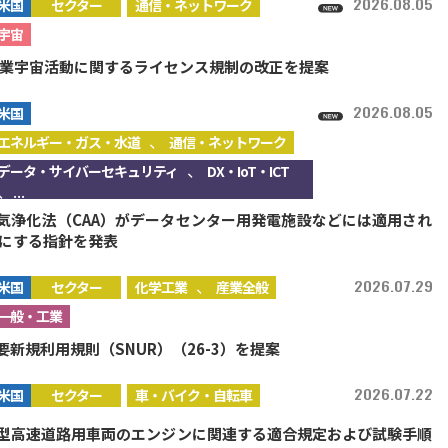
2026.08.05
米国
セクター
通信・ネットワーク
宇宙
商業宇宙活動に関するライセンス規制の改正を提案
2026.08.05
米国
、
エネルギー・ガス・水道
通信・ネットワーク
、
データ・サイバーセキュリティ
DX・IoT・ICT
、...
大気浄化法（CAA）がデータセンター用発電施設などには適用され
にする指針を発表
、
2026.07.29
米国
セクター
化学工業
産業全般
一般・工業
要新規利用規則（SNUR）（26-3）を提案
2026.07.22
米国
セクター
車・バイク・自転車
大型高速道路用車両のエンジンに関連する適合規定および試験手順