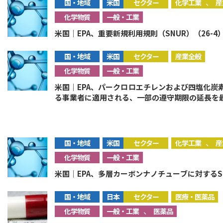
、
国・地域
米国
セクター
化学工業
産
化学物質
一般・工業
米国｜EPA、重要新規利用規則（SNUR）（26-4
国・地域
米国
セクター
産業全般
化学物質
一般・工業
米国｜EPA、パークロロエチレンおよび四塩化炭
る事業者に適用される、一部の遵守期限の延長を
、
国・地域
米国
セクター
化学工業
産
化学物質
一般・工業
米国｜EPA、多層カーボンナノチューブに対するS
国・地域
日本
セクター
医療・医薬品
、
化学物質
一般・工業
医薬品