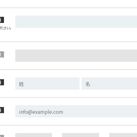
須
ださい。
意
須
須