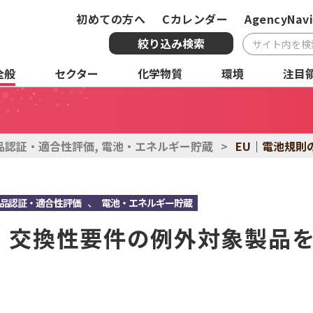
初めての方へ
Cカレンダー
AgencyNavi
絞り込み検索
全般
セクター
化学物質
環境
注目
複合条件検索
サービス
国・地域
全
品認証・適合性評価
,
電池・エネルギー貯蔵
>
EU｜電池規則
化学物質
環境
注
、
品認証・適合性評価
電池・エネルギー貯蔵
・交換性要件の例外対象製品