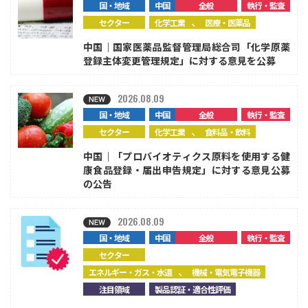
国・地域
中国
全般
執行・監査
、
セクター
化学工業
医療・医薬品
中国｜国家医薬品監督管理局総合司「化学原薬
登録主体変更管理規定」に対する意見を公募
2026.08.09
国・地域
中国
全般
執行・監査
、
セクター
化学工業
食料品・飲料
中国｜「プロバイオティクス原料を使用する健
康食品登録・届出申告規定」に対する意見公募
の公告
2026.08.09
国・地域
中国
全般
執行・監査
セクター
、
エネルギー・ガス・水道
機械・電気電子機器
注目領域
製品認証・適合性評価