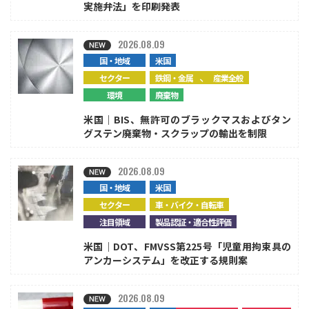
実施弁法」を印刷発表
2026.08.09
国・地域
米国
、
セクター
鉄鋼・金属
産業全般
環境
廃棄物
米国｜BIS、無許可のブラックマスおよびタン
グステン廃棄物・スクラップの輸出を制限
2026.08.09
国・地域
米国
セクター
車・バイク・自転車
注目領域
製品認証・適合性評価
米国｜DOT、FMVSS第225号「児童用拘束具の
アンカーシステム」を改正する規則案
2026.08.09