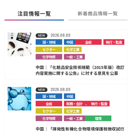
注目情報一覧
新着商品情報一覧
2026.08.09
国・地域
中国
全般
執行・監査
セクター
化学工業
化学物質
一般・工業
中国｜「化粧品安全技術規範（2015年版）改訂
内容実施に関する公告」に対する意見を公募
2026.08.09
国・地域
中国
、
全般
税務・会計
執行・監査
セクター
化学工業
化学物質
一般・工業
環境
中国｜「揮発性有機化合物環境保護税徴収試行