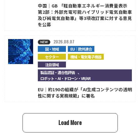
中国｜GB 「軽自動車エネルギー消費量表示
第2部：外部充電可能ハイブリッド電気自動車
及び純電気自動車」等3項改訂案に対する意見
を公募
2026.08.07
国・地域
EU｜欧州連合
セクター
機械・電気電子機器
注目領域
、
製品認証・適合性評価
ロボット・AI・ドローン・VR/AR
EU｜約190の組織が「AI生成コンテンツの透明
性に関する実務規範」に署名
Load More