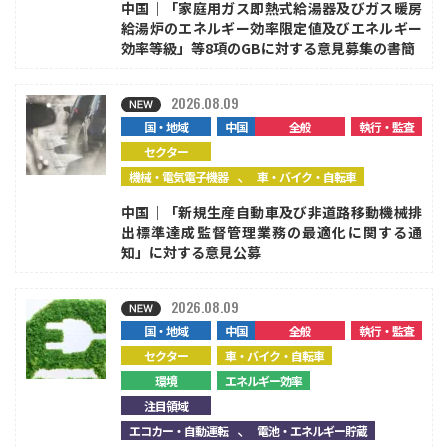
中国｜「家庭用ガス即熱式給湯器及びガス暖房
給湯炉のエネルギー効率限定値及びエネルギー
効率等級」等8項のGBに対する意見募集の書簡
2026.08.09
国・地域
中国
全般
執行・監査
セクター
、
機械・電気電子機器
車・バイク・自転車
中国｜「新規生産自動車及び非道路移動機械排
出標準達成監督管理業務の最適化に関する通
知」に対する意見公募
2026.08.09
国・地域
中国
全般
執行・監査
セクター
車・バイク・自転車
環境
エネルギー効率
注目領域
、
エコカー・自動運転
電池・エネルギー貯蔵