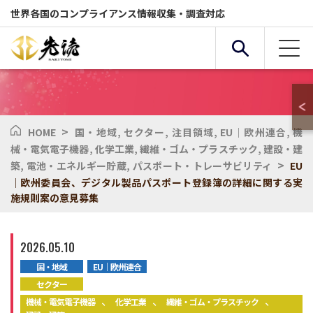
世界各国のコンプライアンス情報収集・調査対応
>
HOME
国・地域
,
セクター
,
注目領域
,
EU｜欧州連合
,
機
複合条件検索
械・電気電子機器
,
化学工業
,
繊維・ゴム・プラスチック
,
建設・建
>
築
,
電池・エネルギー貯蔵
,
パスポート・トレーサビリティ
EU
｜欧州委員会、デジタル製品パスポート登録簿の詳細に関する実
サービス
国・地域
施規則案の意見募集
全般
セクター
2026.05.10
国・地域
EU｜欧州連合
セクター
化学物質
環境
、
、
、
機械・電気電子機器
化学工業
繊維・ゴム・プラスチック