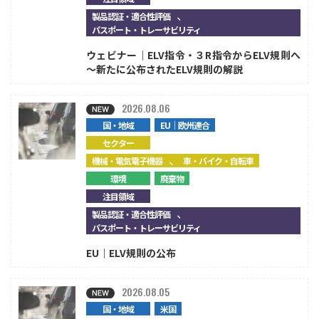
、
製品認証・適合性評価
パスポート・トレーサビリティ
ウェビナー｜ELV指令・３R指令からELV規則へ
～新たに公布されたELV規則の解説
2026.08.06
国・地域
EU｜欧州連合
セクター
、
機械・電気電子機器
車・バイク・自転車
環境
廃棄物
注目領域
、
製品認証・適合性評価
パスポート・トレーサビリティ
EU｜ELV規則の公布
2026.08.05
国・地域
米国