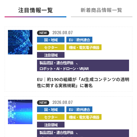
注目情報一覧
新着商品情報一覧
2026.08.07
国・地域
EU｜欧州連合
セクター
機械・電気電子機器
注目領域
、
製品認証・適合性評価
ロボット・AI・ドローン・VR/AR
EU｜約190の組織が「AI生成コンテンツの透明
性に関する実務規範」に署名
2026.08.07
国・地域
EU｜欧州連合
セクター
機械・電気電子機器
注目領域
、
製品認証・適合性評価