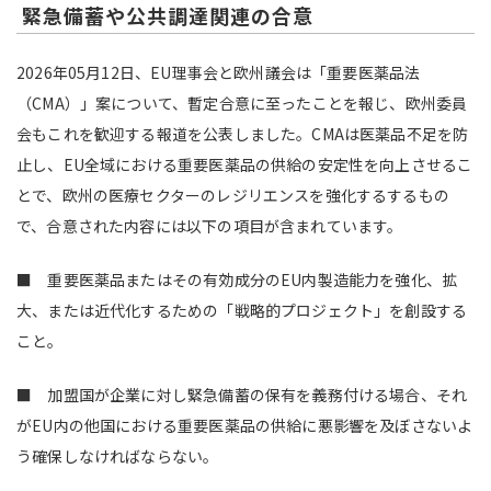
緊急備蓄や公共調達関連の合意
注目領域
新領域
2026年05月12日、EU理事会と欧州議会は「重要医薬品法
（CMA）」案について、暫定合意に至ったことを報じ、欧州委員
会もこれを歓迎する報道を公表しました。CMAは医薬品不足を防
止し、EU全域における重要医薬品の供給の安定性を向上させるこ
とで、欧州の医療セクターのレジリエンスを強化するするもの
で、合意された内容には以下の項目が含まれています。
■ 重要医薬品またはその有効成分のEU内製造能力を強化、拡
大、または近代化するための「戦略的プロジェクト」を創設する
こと。
■ 加盟国が企業に対し緊急備蓄の保有を義務付ける場合、それ
がEU内の他国における重要医薬品の供給に悪影響を及ぼさないよ
う確保しなければならない。