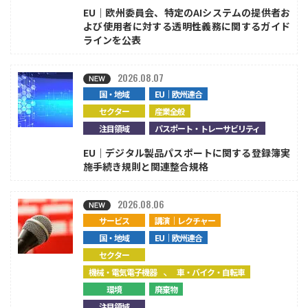
EU｜欧州委員会、特定のAIシステムの提供者お
よび使用者に対する透明性義務に関するガイド
ラインを公表
2026.08.07
国・地域
EU｜欧州連合
セクター
産業全般
注目領域
パスポート・トレーサビリティ
EU｜デジタル製品パスポートに関する登録簿実
施手続き規則と関連整合規格
2026.08.06
サービス
講演｜レクチャー
国・地域
EU｜欧州連合
セクター
、
機械・電気電子機器
車・バイク・自転車
環境
廃棄物
注目領域