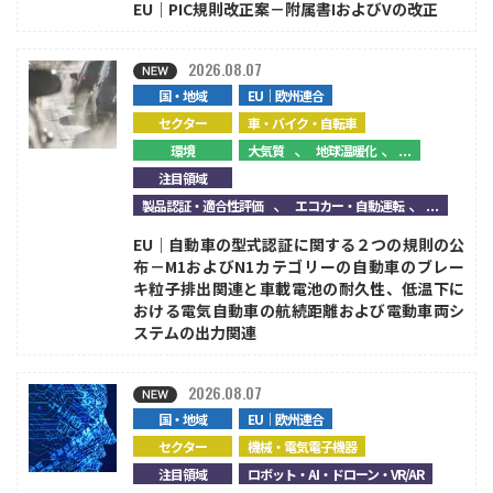
EU｜PIC規則改正案－附属書IおよびVの改正
2026.08.07
国・地域
EU｜欧州連合
セクター
車・バイク・自転車
、
、...
環境
大気質
地球温暖化
注目領域
、
、...
製品認証・適合性評価
エコカー・自動運転
EU｜自動車の型式認証に関する２つの規則の公
布－M1およびN1カテゴリーの自動車のブレー
キ粒子排出関連と車載電池の耐久性、低温下に
おける電気自動車の航続距離および電動車両シ
ステムの出力関連
2026.08.07
国・地域
EU｜欧州連合
セクター
機械・電気電子機器
注目領域
ロボット・AI・ドローン・VR/AR