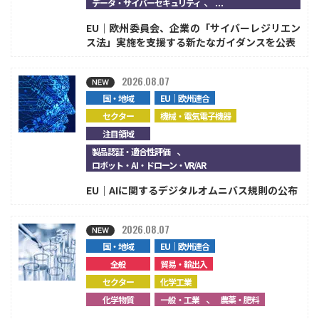
、...
データ・サイバーセキュリティ
EU｜欧州委員会、企業の「サイバーレジリエン
ス法」実施を支援する新たなガイダンスを公表
2026.08.07
国・地域
EU｜欧州連合
セクター
機械・電気電子機器
注目領域
、
製品認証・適合性評価
ロボット・AI・ドローン・VR/AR
EU｜AIに関するデジタルオムニバス規則の公布
2026.08.07
国・地域
EU｜欧州連合
全般
貿易・輸出入
セクター
化学工業
、
化学物質
一般・工業
農薬・肥料