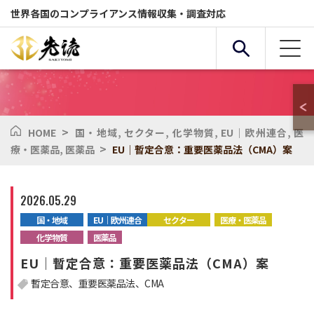
世界各国のコンプライアンス情報収集・調査対応
>
HOME
国・地域
,
セクター
,
化学物質
,
EU｜欧州連合
,
医
複合条件検索
>
療・医薬品
,
医薬品
EU｜暫定合意：重要医薬品法（CMA）案
サービス
国・地域
2026.05.29
国・地域
EU｜欧州連合
セクター
医療・医薬品
全般
セクター
化学物質
医薬品
EU｜暫定合意：重要医薬品法（CMA）案
暫定合意
重要医薬品法
CMA
化学物質
環境