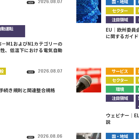
2026.08.07
国・地域
セクター
注目領域
自動運転
EU｜欧州委員
に関するガイド
－M1およびN1カテゴリーの
久性、低温下における電気自動
2026.08.07
般
サービス
セクター
環境
施手続き規則と関連整合規格
注目領域
ウェビナー｜E
説
2026.08.06
国・地域