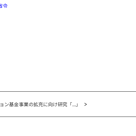
省令
ン基金事業の拡充に向け研究「...」