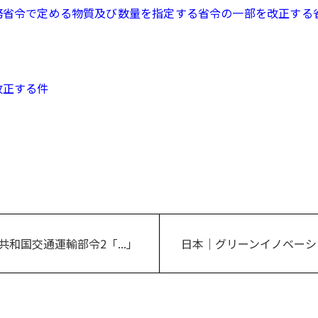
務省令で定める物質及び数量を指定する省令の一部を改正する
改正する件
和国交通運輸部令2「...」
日本｜グリーンイノベーショ