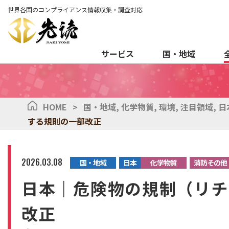
世界各国のコンプライアンス情報収集・調査対応
サービス
国・地域
HOME
>
国・地域
,
化学物質
,
環境
,
注目領域
,
日
する規則の一部改正
2026.03.08
国・地域
日本
化学物質
消防その他
日本｜危険物の規制（リチ
改正