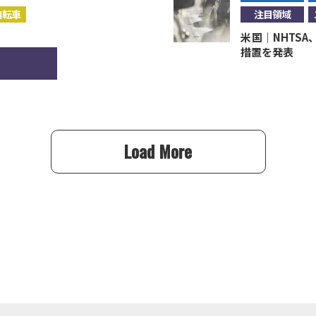
自転車
注目領域
米国｜NHTS
措置を発表
Load More