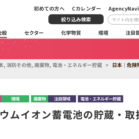
初めての方へ
Cカレンダー
AgencyNavi
絞り込み検索
全般
セクター
化学物質
環境
注目
複合条件検索
サービス
国・地域
全
本
,
消防その他
,
廃棄物
,
電池・エネルギー貯蔵
>
日本｜危険
化学物質
環境
注
環境
廃棄物
注目領域
電池・エネルギー貯蔵
ウムイオン蓄電池の貯蔵・取