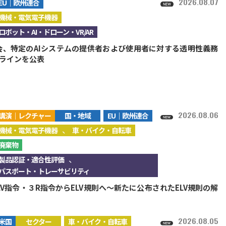
2026.08.07
EU｜欧州連合
機械・電気電子機器
ロボット・AI・ドローン・VR/AR
会、特定のAIシステムの提供者および使用者に対する透明性義務
ラインを公表
2026.08.06
講演｜レクチャー
国・地域
EU｜欧州連合
、
機械・電気電子機器
車・バイク・自転車
廃棄物
、
製品認証・適合性評価
パスポート・トレーサビリティ
LV指令・３R指令からELV規則へ～新たに公布されたELV規則の解
2026.08.05
米国
セクター
車・バイク・自転車