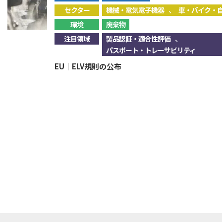
、
セクター
機械・電気電子機器
車・バイク・
環境
廃棄物
、
注目領域
製品認証・適合性評価
パスポート・トレーサビリティ
EU｜ELV規則の公布