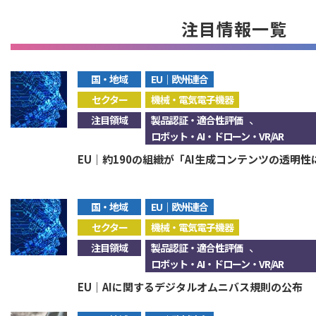
注目情報一覧
国・地域
EU｜欧州連合
セクター
機械・電気電子機器
、
注目領域
製品認証・適合性評価
ロボット・AI・ドローン・VR/AR
EU｜約190の組織が「AI生成コンテンツの透明
国・地域
EU｜欧州連合
セクター
機械・電気電子機器
、
注目領域
製品認証・適合性評価
ロボット・AI・ドローン・VR/AR
EU｜AIに関するデジタルオムニバス規則の公布