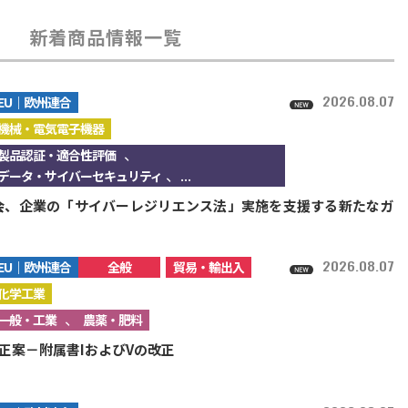
新着商品情報一覧
2026.08.07
EU｜欧州連合
機械・電気電子機器
、
製品認証・適合性評価
、...
データ・サイバーセキュリティ
会、企業の「サイバーレジリエンス法」実施を支援する新たなガ
2026.08.07
EU｜欧州連合
全般
貿易・輸出入
化学工業
、
一般・工業
農薬・肥料
改正案－附属書IおよびVの改正