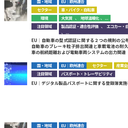
国・地域
EU｜欧州連合
セクター
車・バイク・自転車
、
、...
環境
大気質
地球温暖化
、
注目領域
製品認証・適合性評価
エコカー・
、...
EU｜自動車の型式認証に関する２つの規則の公布
自動車のブレーキ粒子排出関連と車載電池の耐
車の航続距離および電動車両システムの出力関連
国・地域
EU｜欧州連合
セクター
産業全
注目領域
パスポート・トレーサビリティ
EU｜デジタル製品パスポートに関する登録簿実
国・地域
EU｜欧州連合