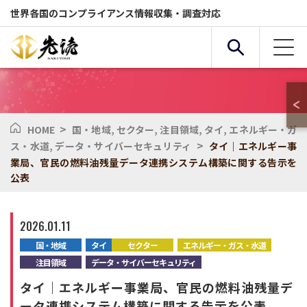
世界各国のコンプライアンス情報収集・調査対応
>
HOME
国・地域
,
セクター
,
注目領域
,
タイ
,
エネルギー・ガ
複合条件検索
>
ス・水道
,
データ・サイバーセキュリティ
タイ｜エネルギー事
業局、官民の燃料油残量データ連携システム構築に関する告示を
公表
サービス
国・地域
2026.01.11
全般
セクター
国・地域
タイ
セクター
エネルギー・ガス・水道
注目領域
データ・サイバーセキュリティ
化学物質
環境
タイ｜エネルギー事業局、官民の燃料油残量デ
ータ連携システム構築に関する告示を公表