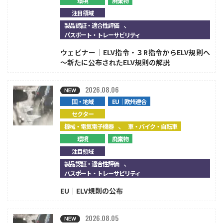
環境
廃棄物
注目領域
、
製品認証・適合性評価
パスポート・トレーサビリティ
ウェビナー｜ELV指令・３R指令からELV規則へ
～新たに公布されたELV規則の解説
2026.08.06
国・地域
EU｜欧州連合
セクター
、
機械・電気電子機器
車・バイク・自転車
環境
廃棄物
注目領域
、
製品認証・適合性評価
パスポート・トレーサビリティ
EU｜ELV規則の公布
2026.08.05