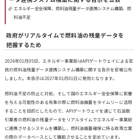
エネルギー安全保障
燃料油残量データ連携システム構築
燃
注目領域
新領域
料油不足
政府がリアルタイムで燃料油の残量データを
把握するため
2026年01月05日、エネルギー事業局はAPIゲートウェイによる官
民の燃料油残量データ連携システム構築に関する告示を官報公布
しました。本告示は2027年01月01日に発効となります。
燃料油不足の防止と対処、そして国のエネルギー安全保障に影響
を与える可能性のある有事の際に燃料油備蓄をタイムリーに活用
することを目的としたもので、APIゲートウェイを通じて石油取
引業者の燃料油の残量データをリアルタイムでエネルギー事業局
に連携させるシステムを構築し、燃料油備蓄確保に係る政策立案
の際のデータベースとして機能させることを定めています。