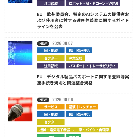
注目領域
ロボット・AI・ドローン・VR/AR
EU｜欧州委員会、特定のAIシステムの提供者お
よび使用者に対する透明性義務に関するガイド
ラインを公表
2026.08.07
国・地域
EU｜欧州連合
セクター
産業全般
注目領域
パスポート・トレーサビリティ
EU｜デジタル製品パスポートに関する登録簿実
施手続き規則と関連整合規格
2026.08.06
サービス
講演｜レクチャー
国・地域
EU｜欧州連合
セクター
、
機械・電気電子機器
車・バイク・自転車