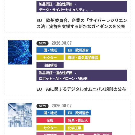
、
製品認証・適合性評価
、...
データ・サイバーセキュリティ
EU｜欧州委員会、企業の「サイバーレジリエン
ス法」実施を支援する新たなガイダンスを公表
2026.08.07
国・地域
EU｜欧州連合
セクター
機械・電気電子機器
注目領域
、
製品認証・適合性評価
ロボット・AI・ドローン・VR/AR
EU｜AIに関するデジタルオムニバス規則の公布
2026.08.07
国・地域
EU｜欧州連合
全般
貿易・輸出入
セクター
化学工業
、