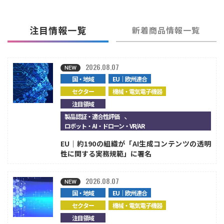
注目情報一覧
新着商品情報一覧
2026.08.07
国・地域
EU｜欧州連合
セクター
機械・電気電子機器
注目領域
、
製品認証・適合性評価
ロボット・AI・ドローン・VR/AR
EU｜約190の組織が「AI生成コンテンツの透明
性に関する実務規範」に署名
2026.08.07
国・地域
EU｜欧州連合
セクター
機械・電気電子機器
注目領域