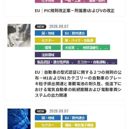
化学物質
一般・工業
農薬・肥料
EU｜PIC規則改正案－附属書IおよびVの改正
2026.08.07
国・地域
EU｜欧州連合
セクター
車・バイク・自転車
、
、...
環境
大気質
地球温暖化
注目領域
、
、...
製品認証・適合性評価
エコカー・自動運転
EU｜自動車の型式認証に関する２つの規則の公
布－M1およびN1カテゴリーの自動車のブレー
キ粒子排出関連と車載電池の耐久性、低温下に
おける電気自動車の航続距離および電動車両シ
ステムの出力関連
2026.08.07
国・地域
EU｜欧州連合
セクター
機械・電気電子機器