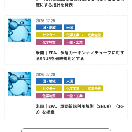
確にする指針を発表
2026.07.29
国・地域
米国
、
セクター
化学工業
産業全般
化学物質
一般・工業
米国｜EPA、多層カーボンナノチューブに対す
るSNURを最終規則とする
2026.07.29
国・地域
米国
、
セクター
化学工業
産業全般
化学物質
一般・工業
米国｜EPA、重要新規利用規則（SNUR）（26-
3）を提案