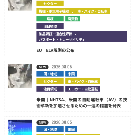
セクター
、
機械・電気電子機器
車・バイク・自転車
環境
廃棄物
注目領域
、
製品認証・適合性評価
パスポート・トレーサビリティ
EU｜ELV規則の公布
2026.08.05
国・地域
米国
セクター
車・バイク・自転車
注目領域
エコカー・自動運転
米国｜NHTSA、米国の自動運転車（AV）の技
術革新を加速させるための一連の措置を発表
2026.08.05
国・地域
米国