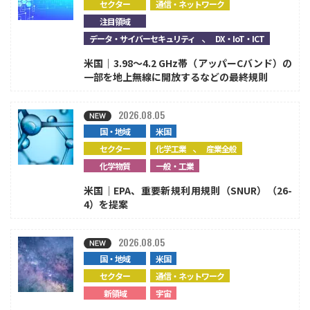
セクター
通信・ネットワーク
注目領域
、
データ・サイバーセキュリティ
DX・IoT・ICT
米国｜3.98～4.2 GHz帯（アッパーCバンド）の
一部を地上無線に開放するなどの最終規則
2026.08.05
国・地域
米国
、
セクター
化学工業
産業全般
化学物質
一般・工業
米国｜EPA、重要新規利用規則（SNUR）（26-
4）を提案
2026.08.05
国・地域
米国
セクター
通信・ネットワーク
新領域
宇宙