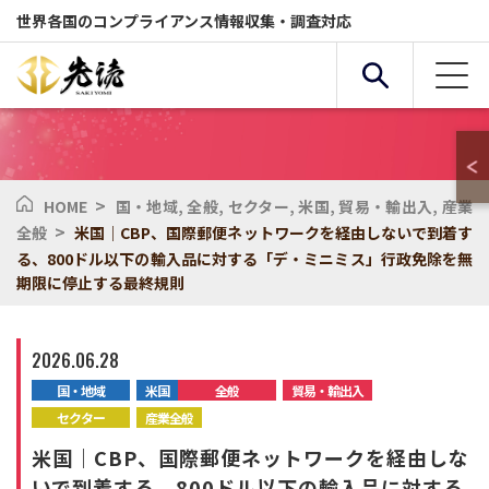
世界各国のコンプライアンス情報収集・調査対応
>
HOME
国・地域
,
全般
,
セクター
,
米国
,
貿易・輸出入
,
産業
複合条件検索
>
全般
米国｜CBP、国際郵便ネットワークを経由しないで到着す
る、800ドル以下の輸入品に対する「デ・ミニミス」行政免除を無
期限に停止する最終規則
サービス
国・地域
2026.06.28
全般
セクター
国・地域
米国
全般
貿易・輸出入
セクター
産業全般
化学物質
環境
米国｜CBP、国際郵便ネットワークを経由しな
いで到着する、800ドル以下の輸入品に対する