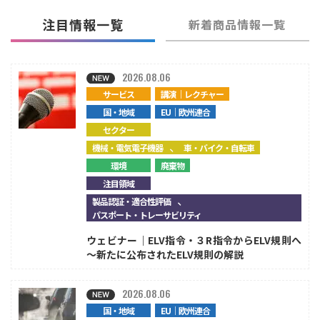
注目情報一覧
新着商品情報一覧
2026.08.06
サービス
講演｜レクチャー
国・地域
EU｜欧州連合
セクター
、
機械・電気電子機器
車・バイク・自転車
環境
廃棄物
注目領域
、
製品認証・適合性評価
パスポート・トレーサビリティ
ウェビナー｜ELV指令・３R指令からELV規則へ
～新たに公布されたELV規則の解説
2026.08.06
国・地域
EU｜欧州連合