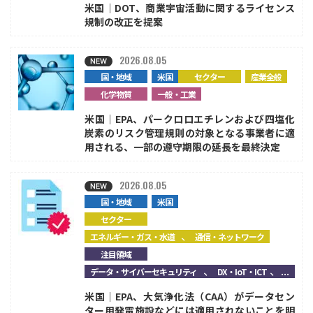
米国｜DOT、商業宇宙活動に関するライセンス
規制の改正を提案
2026.08.05
国・地域
米国
セクター
産業全般
化学物質
一般・工業
米国｜EPA、パークロロエチレンおよび四塩化
炭素のリスク管理規則の対象となる事業者に適
用される、一部の遵守期限の延長を最終決定
2026.08.05
国・地域
米国
セクター
、
エネルギー・ガス・水道
通信・ネットワーク
注目領域
、
、...
データ・サイバーセキュリティ
DX・IoT・ICT
米国｜EPA、大気浄化法（CAA）がデータセン
ター用発電施設などには適用されないことを明