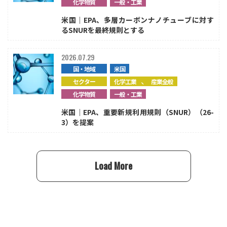
化学物質
一般・工業
米国｜EPA、多層カーボンナノチューブに対す
るSNURを最終規則とする
2026.07.29
国・地域
米国
、
セクター
化学工業
産業全般
化学物質
一般・工業
米国｜EPA、重要新規利用規則（SNUR）（26-
3）を提案
Load More