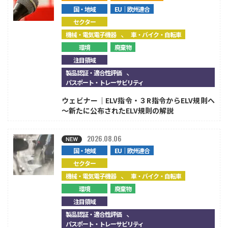
国・地域
EU｜欧州連合
セクター
、
機械・電気電子機器
車・バイク・自転車
環境
廃棄物
注目領域
、
製品認証・適合性評価
パスポート・トレーサビリティ
ウェビナー｜ELV指令・３R指令からELV規則へ
～新たに公布されたELV規則の解説
2026.08.06
国・地域
EU｜欧州連合
セクター
、
機械・電気電子機器
車・バイク・自転車
環境
廃棄物
注目領域
、
製品認証・適合性評価
パスポート・トレーサビリティ