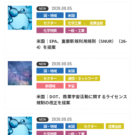
2026.08.05
国・地域
米国
、
セクター
化学工業
産業全般
化学物質
一般・工業
米国｜EPA、重要新規利用規則（SNUR）（26-
4）を提案
2026.08.05
国・地域
米国
セクター
通信・ネットワーク
新領域
宇宙
米国｜DOT、商業宇宙活動に関するライセンス
規制の改正を提案
2026.08.05
国・地域
米国
セクター
産業全般
化学物質
一般・工業