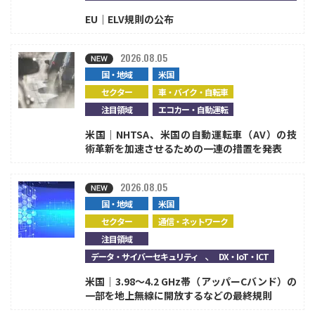
EU｜ELV規則の公布
2026.08.05
国・地域
米国
セクター
車・バイク・自転車
注目領域
エコカー・自動運転
米国｜NHTSA、米国の自動運転車（AV）の技
術革新を加速させるための一連の措置を発表
2026.08.05
国・地域
米国
セクター
通信・ネットワーク
注目領域
、
データ・サイバーセキュリティ
DX・IoT・ICT
米国｜3.98～4.2 GHz帯（アッパーCバンド）の
一部を地上無線に開放するなどの最終規則