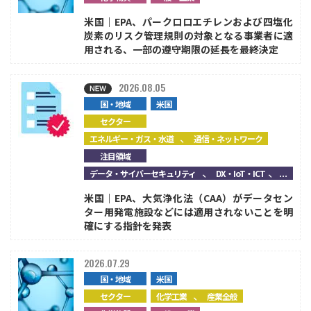
米国｜EPA、パークロロエチレンおよび四塩化
炭素のリスク管理規則の対象となる事業者に適
用される、一部の遵守期限の延長を最終決定
2026.08.05
国・地域
米国
セクター
、
エネルギー・ガス・水道
通信・ネットワーク
注目領域
、
、...
データ・サイバーセキュリティ
DX・IoT・ICT
米国｜EPA、大気浄化法（CAA）がデータセン
ター用発電施設などには適用されないことを明
確にする指針を発表
2026.07.29
国・地域
米国
、
セクター
化学工業
産業全般