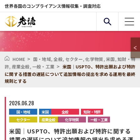
世界各国のコンプライアンス情報収集・調査対応
>
HOME
国・地域
,
全般
,
セクター
,
化学物質
,
米国
,
知財・特
複合条件検索
>
許
,
産業全般
,
一般・工業
米国｜USPTO、特許出願および特許
に関する措置の遅延について追加情報の提出を求める運用を最終
規則とする
サービス
国・地域
2026.06.28
全般
セクター
国・地域
米国
全般
知財・特許
セクター
産業全般
化学物質
一般・工業
化学物質
環境
米国｜USPTO、特許出願および特許に関する
措置の遅延について追加情報の提出を求める運