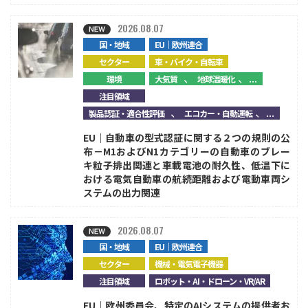
2026.08.07
国・地域
EU｜欧州連合
セクター
車・バイク・自転車
、
、...
環境
大気質
地球温暖化
注目領域
、
、...
製品認証・適合性評価
エコカー・自動運転
EU｜自動車の型式認証に関する２つの規則の公
布－M1およびN1カテゴリーの自動車のブレー
キ粒子排出関連と車載電池の耐久性、低温下に
おける電気自動車の航続距離および電動車両シ
ステムの出力関連
2026.08.07
国・地域
EU｜欧州連合
セクター
機械・電気電子機器
注目領域
ロボット・AI・ドローン・VR/AR
EU｜欧州委員会、特定のAIシステムの提供者お