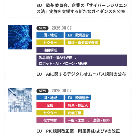
EU｜欧州委員会、企業の「サイバーレジリエン
ス法」実施を支援する新たなガイダンスを公表
2026.08.07
国・地域
EU｜欧州連合
セクター
機械・電気電子機器
注目領域
、
製品認証・適合性評価
ロボット・AI・ドローン・VR/AR
EU｜AIに関するデジタルオムニバス規則の公布
2026.08.07
国・地域
EU｜欧州連合
全般
貿易・輸出入
セクター
化学工業
、
化学物質
一般・工業
農薬・肥料
EU｜PIC規則改正案－附属書IおよびVの改正