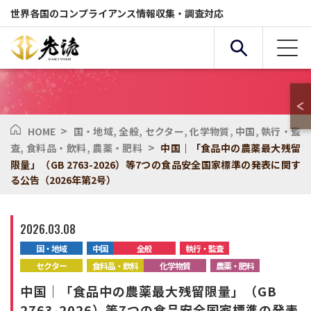
世界各国のコンプライアンス情報収集・調査対応
>
HOME
国・地域
,
全般
,
セクター
,
化学物質
,
中国
,
執行・監
複合条件検索
>
査
,
食料品・飲料
,
農薬・肥料
中国｜「食品中の農薬最大残留
限量」（GB 2763-2026）等7つの食品安全国家標準の発表に関す
る公告（2026年第2号）
サービス
国・地域
2026.03.08
全般
セクター
国・地域
中国
全般
執行・監査
セクター
食料品・飲料
化学物質
農薬・肥料
化学物質
環境
中国｜「食品中の農薬最大残留限量」（GB
2763-2026）等7つの食品安全国家標準の発表