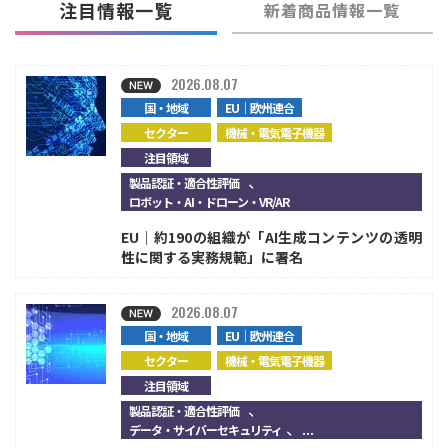
注目情報一覧
新着商品情報一覧
2026.08.07
国・地域
EU｜欧州連合
セクター
機械・電気電子機器
注目領域
、
製品認証・適合性評価
ロボット・AI・ドローン・VR/AR
EU｜約190の組織が「AI生成コンテンツの透明
性に関する実務規範」に署名
2026.08.07
国・地域
EU｜欧州連合
セクター
機械・電気電子機器
注目領域
、
製品認証・適合性評価
、...
データ・サイバーセキュリティ