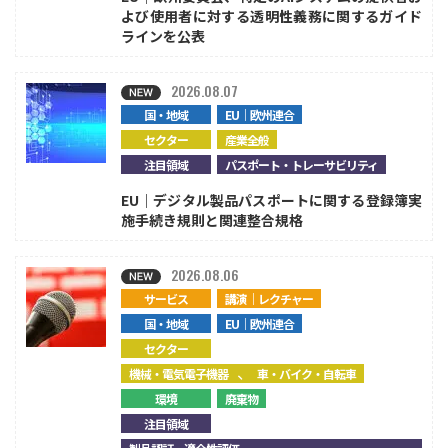
よび使用者に対する透明性義務に関するガイド
ラインを公表
2026.08.07
国・地域
EU｜欧州連合
セクター
産業全般
注目領域
パスポート・トレーサビリティ
EU｜デジタル製品パスポートに関する登録簿実
施手続き規則と関連整合規格
2026.08.06
サービス
講演｜レクチャー
国・地域
EU｜欧州連合
セクター
、
機械・電気電子機器
車・バイク・自転車
環境
廃棄物
注目領域
、