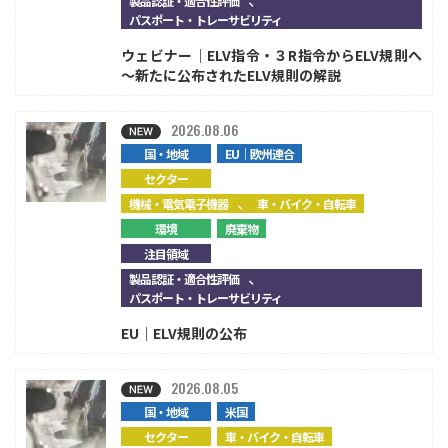
製品認証・適合性評価
パスポート・トレーサビリティ
ウェビナー｜ELV指令・３R指令からELV規則へ
～新たに公布されたELV規則の解説
2026.08.06
国・地域
EU｜欧州連合
セクター
、
機械・電気電子機器
車・バイク・自転車
環境
廃棄物
注目領域
、
製品認証・適合性評価
パスポート・トレーサビリティ
EU｜ELV規則の公布
2026.08.05
国・地域
米国
セクター
車・バイク・自転車