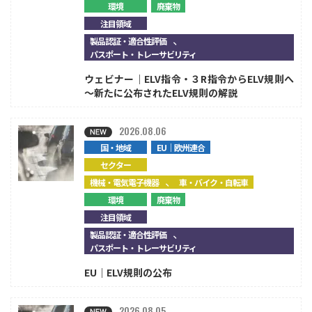
環境
廃棄物
注目領域
、
製品認証・適合性評価
パスポート・トレーサビリティ
ウェビナー｜ELV指令・３R指令からELV規則へ
～新たに公布されたELV規則の解説
2026.08.06
国・地域
EU｜欧州連合
セクター
、
機械・電気電子機器
車・バイク・自転車
環境
廃棄物
注目領域
、
製品認証・適合性評価
パスポート・トレーサビリティ
EU｜ELV規則の公布
2026.08.05