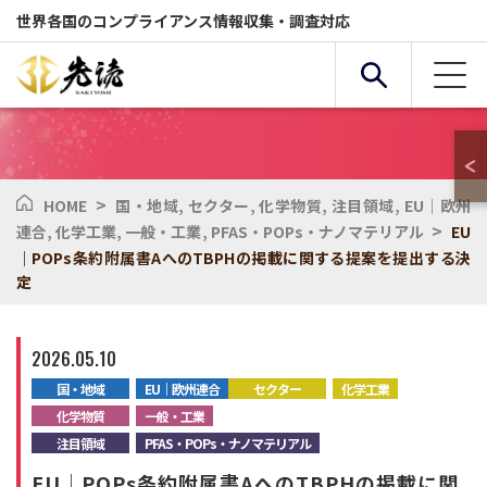
世界各国のコンプライアンス情報収集・調査対応
>
HOME
国・地域
,
セクター
,
化学物質
,
注目領域
,
EU｜欧州
複合条件検索
>
連合
,
化学工業
,
一般・工業
,
PFAS・POPs・ナノマテリアル
EU
｜POPs条約附属書AへのTBPHの掲載に関する提案を提出する決
定
サービス
国・地域
2026.05.10
全般
セクター
国・地域
EU｜欧州連合
セクター
化学工業
化学物質
一般・工業
注目領域
PFAS・POPs・ナノマテリアル
化学物質
環境
EU｜POPs条約附属書AへのTBPHの掲載に関