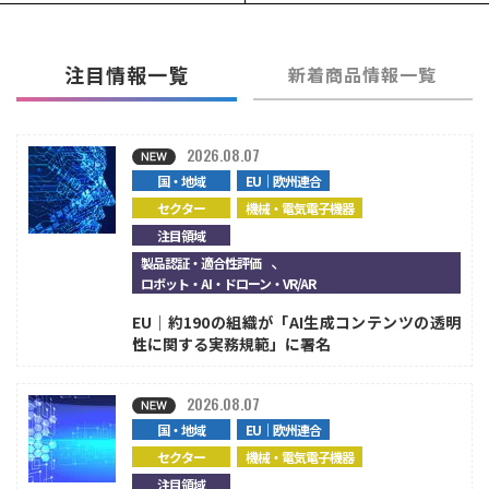
注目情報一覧
新着商品情報一覧
2026.08.07
国・地域
EU｜欧州連合
セクター
機械・電気電子機器
注目領域
、
製品認証・適合性評価
ロボット・AI・ドローン・VR/AR
EU｜約190の組織が「AI生成コンテンツの透明
性に関する実務規範」に署名
2026.08.07
国・地域
EU｜欧州連合
セクター
機械・電気電子機器
注目領域