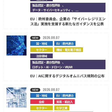
、
製品認証・適合性評価
、...
データ・サイバーセキュリティ
EU｜欧州委員会、企業の「サイバーレジリエン
ス法」実施を支援する新たなガイダンスを公表
2026.08.07
国・地域
EU｜欧州連合
セクター
機械・電気電子機器
注目領域
、
製品認証・適合性評価
ロボット・AI・ドローン・VR/AR
EU｜AIに関するデジタルオムニバス規則の公布
2026.08.07
国・地域
EU｜欧州連合
全般
貿易・輸出入
セクター
化学工業