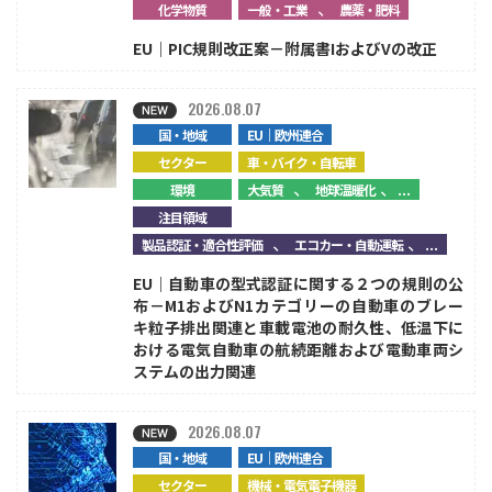
、
化学物質
一般・工業
農薬・肥料
EU｜PIC規則改正案－附属書IおよびVの改正
2026.08.07
国・地域
EU｜欧州連合
セクター
車・バイク・自転車
、
、...
環境
大気質
地球温暖化
注目領域
、
、...
製品認証・適合性評価
エコカー・自動運転
EU｜自動車の型式認証に関する２つの規則の公
布－M1およびN1カテゴリーの自動車のブレー
キ粒子排出関連と車載電池の耐久性、低温下に
おける電気自動車の航続距離および電動車両シ
ステムの出力関連
2026.08.07
国・地域
EU｜欧州連合
セクター
機械・電気電子機器