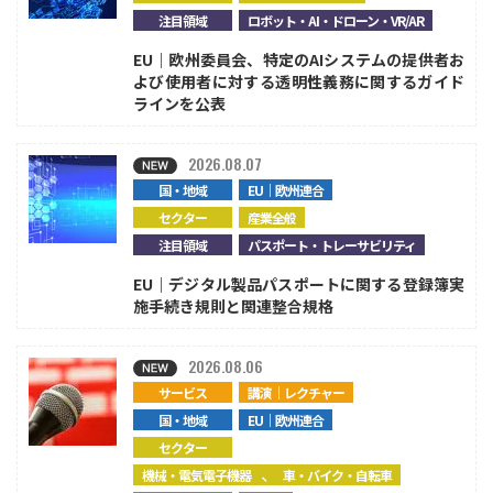
注目領域
ロボット・AI・ドローン・VR/AR
EU｜欧州委員会、特定のAIシステムの提供者お
よび使用者に対する透明性義務に関するガイド
ラインを公表
2026.08.07
国・地域
EU｜欧州連合
セクター
産業全般
注目領域
パスポート・トレーサビリティ
EU｜デジタル製品パスポートに関する登録簿実
施手続き規則と関連整合規格
2026.08.06
サービス
講演｜レクチャー
国・地域
EU｜欧州連合
セクター
、
機械・電気電子機器
車・バイク・自転車