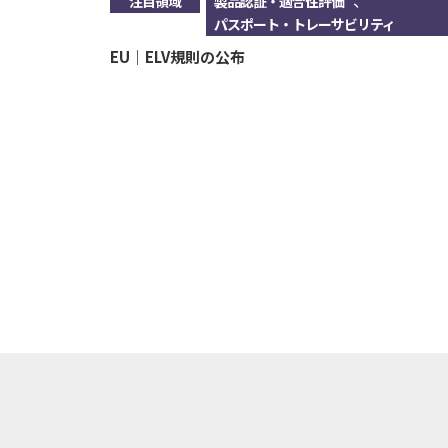
、
注目領域
製品認証・適合性評価
パスポート・トレーサビリティ
EU｜ELV規則の公布