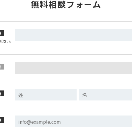
無料相談フォーム
須
ださい。
意
須
須