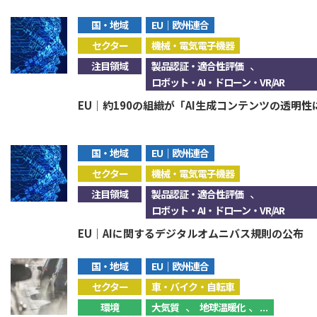
国・地域
EU｜欧州連合
セクター
機械・電気電子機器
、
注目領域
製品認証・適合性評価
ロボット・AI・ドローン・VR/AR
EU｜約190の組織が「AI生成コンテンツの透明
国・地域
EU｜欧州連合
セクター
機械・電気電子機器
、
注目領域
製品認証・適合性評価
ロボット・AI・ドローン・VR/AR
EU｜AIに関するデジタルオムニバス規則の公布
国・地域
EU｜欧州連合
セクター
車・バイク・自転車
、
、...
環境
大気質
地球温暖化