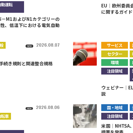
自動運転
EU｜欧州委員
に関するガイド
－M1およびN1カテゴリーの
久性、低温下における電気自動
2026.08.07
般
サービス
セクター
環境
施手続き規則と関連整合規格
注目領域
ウェビナー｜E
説
2026.08.06
国・地域
自転車
注目領域
米国｜NHTS
措置を発表