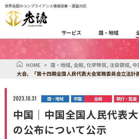
世界各国のコンプライアンス情報収集・調査対応
サービス
国・地域
HOME
>
国・地域
,
全般
,
化学物質
,
注目領域
,
中
大会、「第十四期全国人民代表大会常務委員会立法計
2023.10.31
国・地域
中国
全般
執行・監査
中国｜中国全国人民代表大
の公布について公示