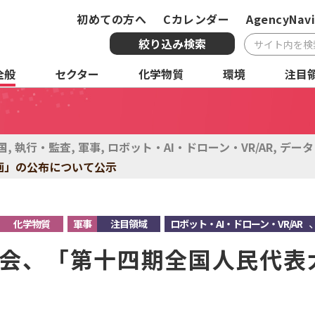
初めての方へ
Cカレンダー
AgencyNavi
絞り込み検索
全般
セクター
化学物質
環境
注目
複合条件検索
サービス
国・地域
全
国
,
執行・監査
,
軍事
,
ロボット・AI・ドローン・VR/AR
,
データ
画」の公布について公示
化学物質
環境
注
化学物質
軍事
注目領域
ロボット・AI・ドローン・VR/AR
会、「第十四期全国人民代表