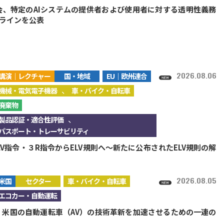
会、特定のAIシステムの提供者および使用者に対する透明性義務
ラインを公表
2026.08.06
講演｜レクチャー
国・地域
EU｜欧州連合
、
機械・電気電子機器
車・バイク・自転車
廃棄物
、
製品認証・適合性評価
パスポート・トレーサビリティ
LV指令・３R指令からELV規則へ～新たに公布されたELV規則の解
2026.08.05
米国
セクター
車・バイク・自転車
エコカー・自動運転
A、米国の自動運転車（AV）の技術革新を加速させるための一連の