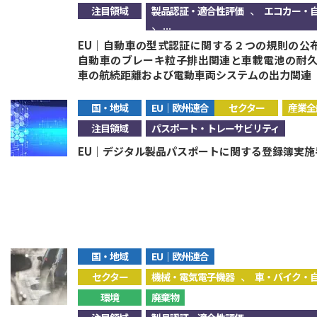
、
注目領域
製品認証・適合性評価
エコカー・
、...
EU｜自動車の型式認証に関する２つの規則の公布
自動車のブレーキ粒子排出関連と車載電池の耐
車の航続距離および電動車両システムの出力関連
国・地域
EU｜欧州連合
セクター
産業全
注目領域
パスポート・トレーサビリティ
EU｜デジタル製品パスポートに関する登録簿実
国・地域
EU｜欧州連合
、
セクター
機械・電気電子機器
車・バイク・
環境
廃棄物