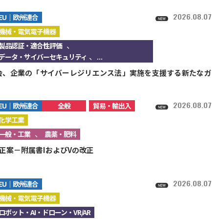
2026.08.07
EU｜欧州連合
機械・電気電子機器
、
製品認証・適合性評価
、...
データ・サイバーセキュリティ
会、企業の「サイバーレジリエンス法」実施を支援する新たなガ
2026.08.07
EU｜欧州連合
全般
貿易・輸出入
化学工業
、
一般・工業
農薬・肥料
改正案－附属書IおよびVの改正
2026.08.07
EU｜欧州連合
機械・電気電子機器
ロボット・AI・ドローン・VR/AR