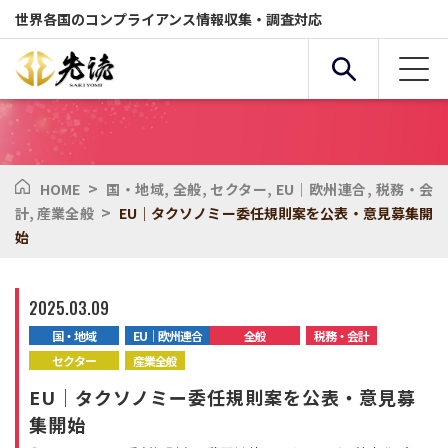
世界各国のコンプライアンス情報収集・調査対応
>
HOME
国・地域
,
全般
,
セクター
,
EU｜欧州連合
,
税務・会
複合条件検索
>
計
,
産業全般
EU｜タクソノミー委任規則案を公表・意見募集開
始
サービス
国・地域
2025.03.09
国・地域
EU｜欧州連合
全般
税務・会計
全般
セクター
セクター
産業全般
EU｜タクソノミー委任規則案を公表・意見募
化学物質
環境
集開始