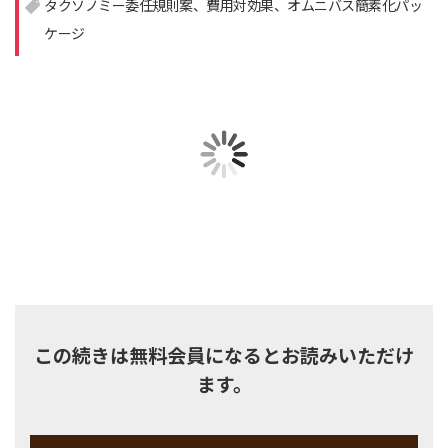
タクソノミー委任規則案
費用対効果
オムニバス簡素化パッ
ケージ
注目領域
新領域
この続きは無料会員になるとお読みいただけ
ます。