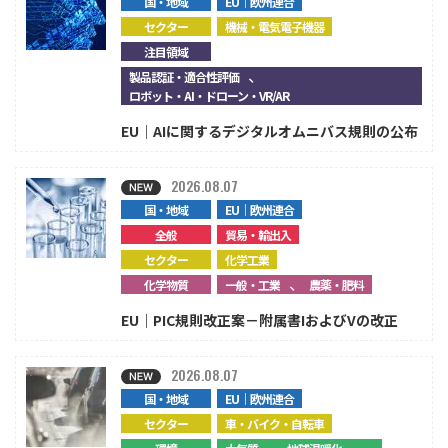
国・地域
EU｜欧州連合
セクター
機械・電気電子機器
注目領域
、
製品認証・適合性評価
ロボット・AI・ドローン・VR/AR
EU｜AIに関するデジタルオムニバス規則の公布
2026.08.07
国・地域
EU｜欧州連合
全般
貿易・輸出入
セクター
化学工業
、
化学物質
一般・工業
農薬・肥料
EU｜PIC規則改正案－附属書IおよびVの改正
2026.08.07
国・地域
EU｜欧州連合
セクター
車・バイク・自転車
、
、...