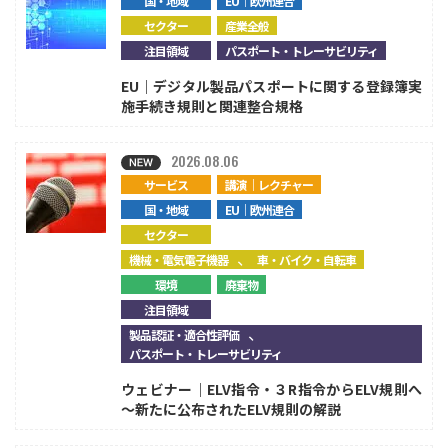
国・地域
EU｜欧州連合
セクター
産業全般
注目領域
パスポート・トレーサビリティ
EU｜デジタル製品パスポートに関する登録簿実
施手続き規則と関連整合規格
2026.08.06
サービス
講演｜レクチャー
国・地域
EU｜欧州連合
セクター
、
機械・電気電子機器
車・バイク・自転車
環境
廃棄物
注目領域
、
製品認証・適合性評価
パスポート・トレーサビリティ
ウェビナー｜ELV指令・３R指令からELV規則へ
～新たに公布されたELV規則の解説