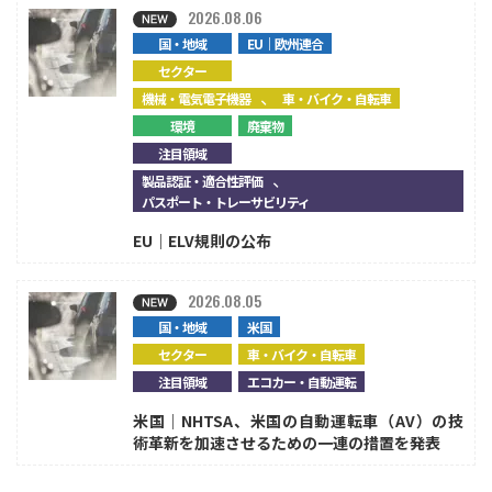
2026.08.06
国・地域
EU｜欧州連合
セクター
、
機械・電気電子機器
車・バイク・自転車
環境
廃棄物
注目領域
、
製品認証・適合性評価
パスポート・トレーサビリティ
EU｜ELV規則の公布
2026.08.05
国・地域
米国
セクター
車・バイク・自転車
注目領域
エコカー・自動運転
米国｜NHTSA、米国の自動運転車（AV）の技
術革新を加速させるための一連の措置を発表