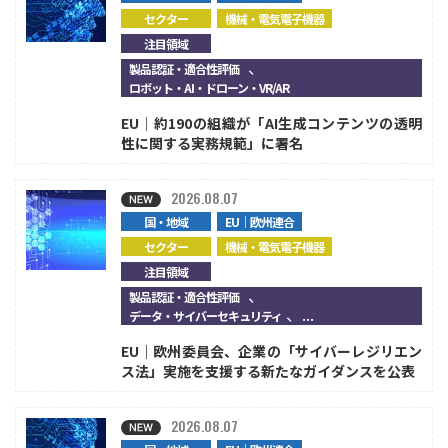
セクター
機械・電気電子機器
注目領域
、
製品認証・適合性評価
ロボット・AI・ドローン・VR/AR
EU｜約190の組織が「AI生成コンテンツの透明
性に関する実務規範」に署名
2026.08.07
国・地域
EU｜欧州連合
セクター
機械・電気電子機器
注目領域
、
製品認証・適合性評価
、...
データ・サイバーセキュリティ
EU｜欧州委員会、企業の「サイバーレジリエン
ス法」実施を支援する新たなガイダンスを公表
2026.08.07