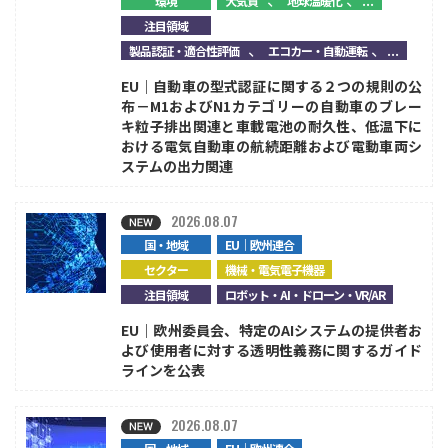
環境
大気質
地球温暖化
注目領域
、
、...
製品認証・適合性評価
エコカー・自動運転
EU｜自動車の型式認証に関する２つの規則の公
布－M1およびN1カテゴリーの自動車のブレー
キ粒子排出関連と車載電池の耐久性、低温下に
おける電気自動車の航続距離および電動車両シ
ステムの出力関連
2026.08.07
国・地域
EU｜欧州連合
セクター
機械・電気電子機器
注目領域
ロボット・AI・ドローン・VR/AR
EU｜欧州委員会、特定のAIシステムの提供者お
よび使用者に対する透明性義務に関するガイド
ラインを公表
2026.08.07