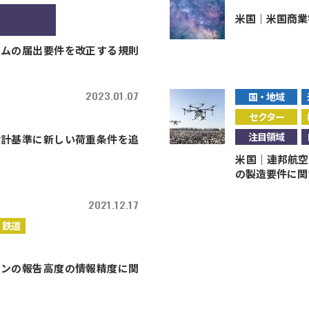
米国｜米国商業
テムの届出要件を改正する規則
2023.01.07
国・地域
セクター
注目領域
設計基準に新しい荷重条件を追
米国｜連邦航空
の製造要件に関
2021.12.17
・鉄道
ョンの報告高度の情報精度に関