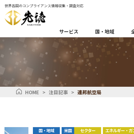
世界各国のコンプライアンス情報収集・調査対応
サービス
国・地域
HOME
>
注目記事
>
連邦航空局
国・地域
米国
セクター
エネルギー・ガ