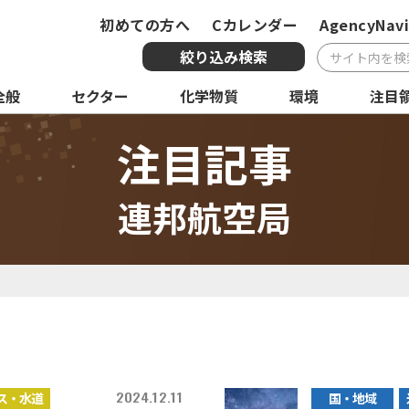
初めての方へ
Cカレンダー
AgencyNavi
絞り込み検索
全般
セクター
化学物質
環境
注目
複合条件検索
注目記事
サービス
国・地域
全
連邦航空局
化学物質
環境
注
2024.12.11
ス・水道
国・地域