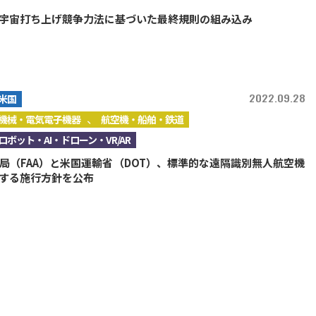
宇宙打ち上げ競争力法に基づいた最終規則の組み込み
2022.09.28
米国
、
機械・電気電子機器
航空機・船舶・鉄道
ロボット・AI・ドローン・VR/AR
局（FAA）と米国運輸省（DOT）、標準的な遠隔識別無人航空機
する施行方針を公布