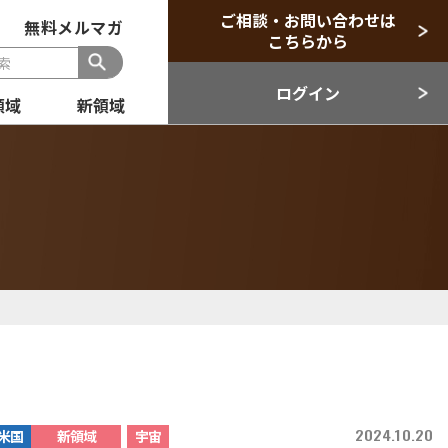
ご相談・お問い合わせは
無料メルマガ
こちらから
ログイン
領域
新領域
般
セクター
目領域
新領域
2024.10.20
米国
新領域
宇宙