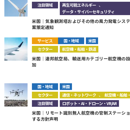
、
注目領域
再生可能エネルギー
データ・サイバーセキュリティ
米国｜気象観測塔およびその他の風力発電シス
案策定通知
サービス
国・地域
米国
セクター
航空機・船舶・鉄道
米国｜連邦航空局、輸送用カテゴリー航空機の
加
国・地域
米国
、
セクター
通信・ネットワーク
航空機・船舶
注目領域
ロボット・AI・ドローン・VR/AR
米国｜リモート識別無人航空機の管制ステーシ
する方針声明