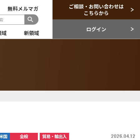
ご相談・お問い合わせは
無料メルマガ
こちらから
ログイン
領域
新領域
般
セクター
目領域
新領域
2026.04.12
米国
全般
貿易・輸出入