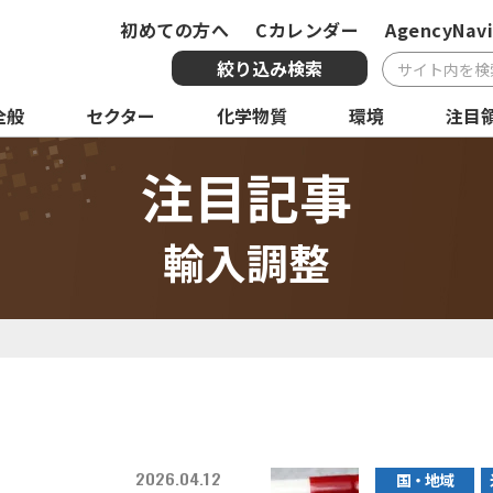
初めての方へ
Cカレンダー
AgencyNavi
絞り込み検索
全般
セクター
化学物質
環境
注目
複合条件検索
注目記事
サービス
国・地域
全
輸入調整
化学物質
環境
注
2026.04.12
国・地域