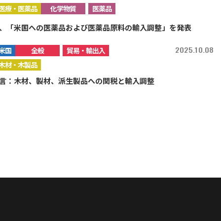
医療・医薬品
化学物質
医薬品
、「米国への医薬品および医薬品原料の輸入調整」を発表
2025.10.08
米国
全般
貿易・輸出入
木材・木製品
言：木材、製材、派生製品への関税と輸入調整