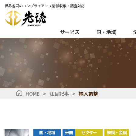
世界各国のコンプライアンス情報収集・調査対応
サービス
国・地域
HOME
>
注目記事
>
輸入調整
国・地域
米国
セクター
鉄鋼・金属