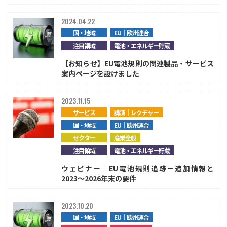
2024.04.22
国・地域
EU｜欧州連合
注目領域
電池・エネルギー貯蔵
【お知らせ】EU電池規則の関連製品・サービス
案内ページを設けました
2023.11.15
サービス
講演｜レクチャー
国・地域
EU｜欧州連合
セクター
産業全般
注目領域
電池・エネルギー貯蔵
ウェビナー｜EU電池規則追跡－追加情報と
2023～2026年末の要件
2023.10.20
国・地域
EU｜欧州連合