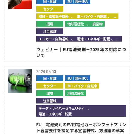
国・地域
EU｜欧州連合
セクター
、
、...
機械・電気電子機器
車・バイク・自転車
、
環境
地球温暖化
廃棄物
注目領域
、
、...
エコカー・自動運転
電池・エネルギー貯蔵
ウェビナー｜EU電池規則－2025年の対応につ
いて
2024.05.03
国・地域
EU｜欧州連合
セクター
車・バイク・自転車
環境
地球温暖化
注目領域
、
データ・サイバーセキュリティ
電池・エネルギー貯蔵
EU｜電池規則のEV用電池カーボンフットプリン
ト宣言要件を補足する宣言様式、方法論の草案