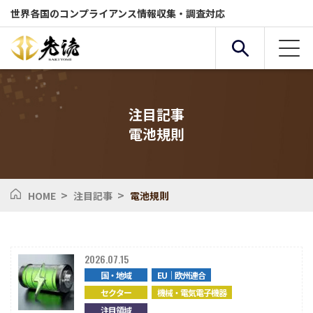
世界各国のコンプライアンス情報収集・調査対応
注目記事
電池規則
複合条件検索
サービス
国・地域
>
>
HOME
注目記事
電池規則
全般
セクター
2026.07.15
国・地域
EU｜欧州連合
化学物質
環境
セクター
機械・電気電子機器
注目領域