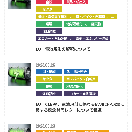
全般
貿易・輸出入
セクター
、
、...
機械・電気電子機器
車・バイク・自転車
、
環境
地球温暖化
廃棄物
注目領域
、
エコカー・自動運転
電池・エネルギー貯蔵
EU｜電池規則の解釈について
2023.09.26
国・地域
EU｜欧州連合
セクター
車・バイク・自転車
環境
地球温暖化
注目領域
エコカー・自動運転
EU｜CLEPA、電池規則に係わるEV用CFP規定に
関する懸念共同レターについて報道
2023.09.23