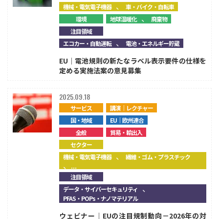
、
機械・電気電子機器
車・バイク・自転車
、
環境
地球温暖化
廃棄物
注目領域
、
エコカー・自動運転
電池・エネルギー貯蔵
EU｜電池規則の新たなラベル表示要件の仕様を
定める実施法案の意見募集
2025.09.18
サービス
講演｜レクチャー
国・地域
EU｜欧州連合
全般
貿易・輸出入
セクター
、
機械・電気電子機器
繊維・ゴム・プラスチック
、...
注目領域
、
データ・サイバーセキュリティ
PFAS・POPs・ナノマテリアル
ウェビナー｜EUの注目規制動向－2026年の対