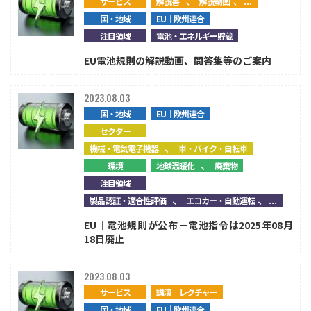
、
、...
サービス
解説書
解説動画
国・地域
EU｜欧州連合
注目領域
電池・エネルギー貯蔵
EU電池規則の解説動画、問答集等のご案内
2023.08.03
国・地域
EU｜欧州連合
セクター
、
機械・電気電子機器
車・バイク・自転車
、
環境
地球温暖化
廃棄物
注目領域
、
、...
製品認証・適合性評価
エコカー・自動運転
EU｜電池規則が公布－電池指令は2025年08月
18日廃止
2023.08.03
サービス
講演｜レクチャー
国・地域
EU｜欧州連合