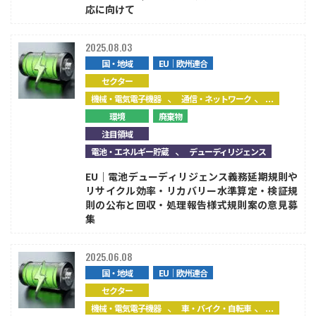
応に向けて
2025.08.03
国・地域
EU｜欧州連合
セクター
、
、...
機械・電気電子機器
通信・ネットワーク
環境
廃棄物
注目領域
、
電池・エネルギー貯蔵
デューディリジェンス
EU｜電池デューディリジェンス義務延期規則や
リサイクル効率・リカバリー水準算定・検証規
則の公布と回収・処理報告様式規則案の意見募
集
2025.06.08
国・地域
EU｜欧州連合
セクター
、
、...
機械・電気電子機器
車・バイク・自転車