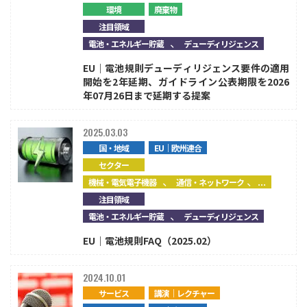
環境
廃棄物
注目領域
、
電池・エネルギー貯蔵
デューディリジェンス
EU｜電池規則デューディリジェンス要件の適用
開始を2年延期、ガイドライン公表期限を2026
年07月26日まで延期する提案
2025.03.03
国・地域
EU｜欧州連合
セクター
、
、...
機械・電気電子機器
通信・ネットワーク
注目領域
、
電池・エネルギー貯蔵
デューディリジェンス
EU｜電池規則FAQ（2025.02）
2024.10.01
サービス
講演｜レクチャー