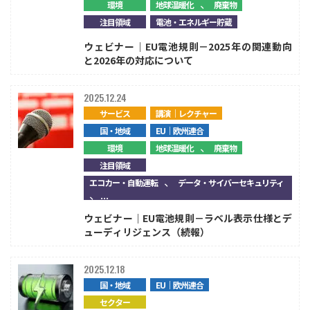
、
環境
地球温暖化
廃棄物
注目領域
電池・エネルギー貯蔵
ウェビナー｜EU電池規則－2025年の関連動向
と2026年の対応について
2025.12.24
サービス
講演｜レクチャー
国・地域
EU｜欧州連合
、
環境
地球温暖化
廃棄物
注目領域
、
エコカー・自動運転
データ・サイバーセキュリティ
、...
ウェビナー｜EU電池規則－ラベル表示仕様とデ
ューディリジェンス（続報）
2025.12.18
国・地域
EU｜欧州連合
セクター