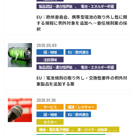
、
製品認証・適合性評価
電池・エネルギー貯蔵
注目領域
新領域
EU｜欧州委員会、携帯型電池の取り外し性に関
する規程に例外対象を追加へ－委任規則案の採
択
2026.05.09
国・地域
EU｜欧州連合
注目領域
、
製品認証・適合性評価
電池・エネルギー貯蔵
EU｜電池規則の取り外し・交換性要件の例外対
象製品を追加する案
2026.01.30
サービス
講演｜レクチャー
国・地域
EU｜欧州連合
セクター
、
、...
機械・電気電子機器
車・バイク・自転車