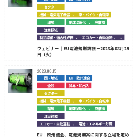
セクター
、
機械・電気電子機器
車・バイク・自転車
、
環境
地球温暖化
廃棄物
注目領域
、
、...
製品認証・適合性評価
エコカー・自動運転
ウェビナー｜EU電池規則詳説－2023年08月29
日（火）
2023.06.15
国・地域
EU｜欧州連合
全般
貿易・輸出入
セクター
、
機械・電気電子機器
車・バイク・自転車
、
環境
地球温暖化
廃棄物
注目領域
、
エコカー・自動運転
電池・エネルギー貯蔵
EU｜欧州議会、電池規則案に関する立場を定め