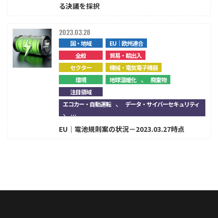
る決議を採択
2023.03.28
国・地域
EU｜欧州連合
全般
貿易・輸出入
セクター
機械・電気電子機器
、
環境
地球温暖化
廃棄物
注目領域
、
エコカー・自動運転
データ・サイバーセキュリティ
、...
EU｜電池規則案の状況－2023.03.27時点