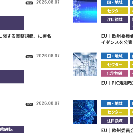
2026.08.07
国・地域
セクター
注目領域
性に関する実務規範」に署名
EU｜欧州委員
イダンスを公表
2026.08.07
国・地域
セクター
化学物質
EU｜PIC規則
2026.08.07
国・地域
セクター
注目領域
自動運転
EU｜欧州委員