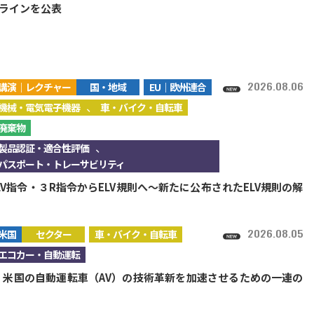
ラインを公表
2026.08.06
講演｜レクチャー
国・地域
EU｜欧州連合
、
機械・電気電子機器
車・バイク・自転車
廃棄物
、
製品認証・適合性評価
パスポート・トレーサビリティ
LV指令・３R指令からELV規則へ～新たに公布されたELV規則の解
2026.08.05
米国
セクター
車・バイク・自転車
エコカー・自動運転
A、米国の自動運転車（AV）の技術革新を加速させるための一連の