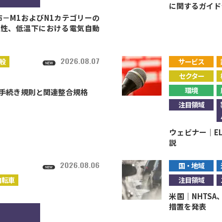
に関するガイド
－M1およびN1カテゴリーの
久性、低温下における電気自動
2026.08.07
般
サービス
セクター
環境
施手続き規則と関連整合規格
注目領域
ウェビナー｜E
説
2026.08.06
国・地域
自転車
注目領域
米国｜NHTS
措置を発表