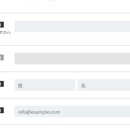
須
ださい。
意
須
須