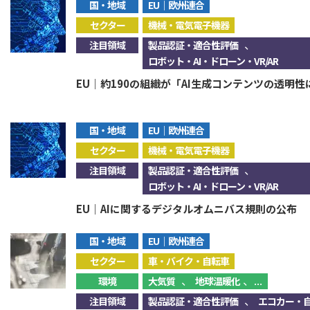
国・地域
EU｜欧州連合
セクター
機械・電気電子機器
、
注目領域
製品認証・適合性評価
ロボット・AI・ドローン・VR/AR
EU｜約190の組織が「AI生成コンテンツの透明
国・地域
EU｜欧州連合
セクター
機械・電気電子機器
、
注目領域
製品認証・適合性評価
ロボット・AI・ドローン・VR/AR
EU｜AIに関するデジタルオムニバス規則の公布
国・地域
EU｜欧州連合
セクター
車・バイク・自転車
、
、...
環境
大気質
地球温暖化
、
注目領域
製品認証・適合性評価
エコカー・