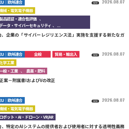
2026.08.07
EU｜欧州連合
機械・電気電子機器
、
製品認証・適合性評価
、...
データ・サイバーセキュリティ
会、企業の「サイバーレジリエンス法」実施を支援する新たなガ
2026.08.07
EU｜欧州連合
全般
貿易・輸出入
化学工業
、
一般・工業
農薬・肥料
改正案－附属書IおよびVの改正
2026.08.07
EU｜欧州連合
機械・電気電子機器
ロボット・AI・ドローン・VR/AR
会、特定のAIシステムの提供者および使用者に対する透明性義務