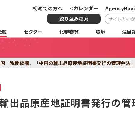
初めての方へ
Cカレンダー
AgencyNavi
絞り込み検索
全般
セクター
化学物質
環境
注目
複合条件検索
サービス
国・地域
全
中国｜税関総署、「中国の輸出品原産地証明書発行の管理弁法」
化学物質
環境
注
輸出品原産地証明書発行の管理