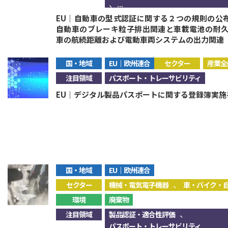
、...
EU｜自動車の型式認証に関する２つの規則の公布
自動車のブレーキ粒子排出関連と車載電池の耐
車の航続距離および電動車両システムの出力関連
国・地域
EU｜欧州連合
セクター
産業全
注目領域
パスポート・トレーサビリティ
EU｜デジタル製品パスポートに関する登録簿実
国・地域
EU｜欧州連合
、
セクター
機械・電気電子機器
車・バイク・
環境
廃棄物
、
注目領域
製品認証・適合性評価
パスポート・トレーサビリティ