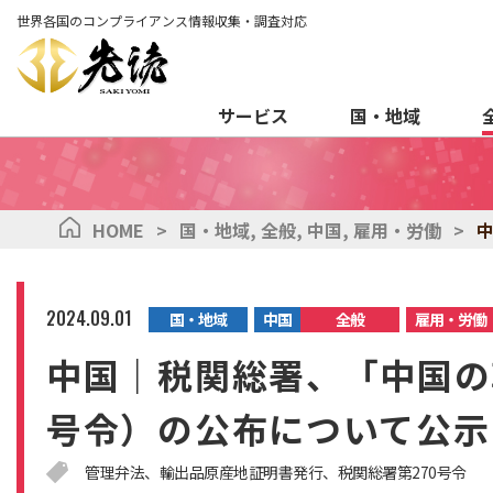
世界各国のコンプライアンス情報収集・調査対応
サービス
国・地域
HOME
>
国・地域
,
全般
,
中国
,
雇用・労働
>
2024.09.01
国・地域
中国
全般
雇用・労働
中国｜税関総署、「中国の
号令）の公布について公示
管理弁法
輸出品原産地証明書発行
税関総署第270号令