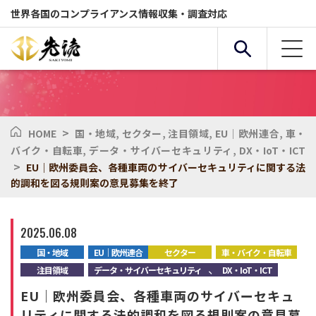
世界各国のコンプライアンス情報収集・調査対応
>
HOME
国・地域
,
セクター
,
注目領域
,
EU｜欧州連合
,
車・
複合条件検索
バイク・自転車
,
データ・サイバーセキュリティ
,
DX・IoT・ICT
>
EU｜欧州委員会、各種車両のサイバーセキュリティに関する法
的調和を図る規則案の意見募集を終了
サービス
国・地域
2025.06.08
全般
セクター
国・地域
EU｜欧州連合
セクター
車・バイク・自転車
、
注目領域
データ・サイバーセキュリティ
DX・IoT・ICT
化学物質
環境
EU｜欧州委員会、各種車両のサイバーセキュ
リティに関する法的調和を図る規則案の意見募