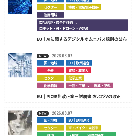
セクター
機械・電気電子機器
注目領域
、
製品認証・適合性評価
ロボット・AI・ドローン・VR/AR
EU｜AIに関するデジタルオムニバス規則の公布
2026.08.07
国・地域
EU｜欧州連合
全般
貿易・輸出入
セクター
化学工業
、
化学物質
一般・工業
農薬・肥料
EU｜PIC規則改正案－附属書IおよびVの改正
2026.08.07
国・地域
EU｜欧州連合
セクター
車・バイク・自転車
、
、...
環境
大気質
地球温暖化