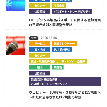
セクター
産業全般
注目領域
パスポート・トレーサビリティ
EU｜デジタル製品パスポートに関する登録簿実
施手続き規則と関連整合規格
2026.08.06
サービス
講演｜レクチャー
国・地域
EU｜欧州連合
セクター
、
機械・電気電子機器
車・バイク・自転車
環境
廃棄物
注目領域
、
製品認証・適合性評価
パスポート・トレーサビリティ
ウェビナー｜ELV指令・３R指令からELV規則へ
～新たに公布されたELV規則の解説