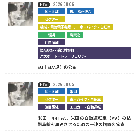
2026.08.06
国・地域
EU｜欧州連合
セクター
、
機械・電気電子機器
車・バイク・自転車
環境
廃棄物
注目領域
、
製品認証・適合性評価
パスポート・トレーサビリティ
EU｜ELV規則の公布
2026.08.05
国・地域
米国
セクター
車・バイク・自転車
注目領域
エコカー・自動運転
米国｜NHTSA、米国の自動運転車（AV）の技
術革新を加速させるための一連の措置を発表