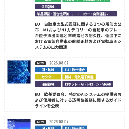
注目領域
、
、...
製品認証・適合性評価
エコカー・自動運転
EU｜自動車の型式認証に関する２つの規則の公
布－M1およびN1カテゴリーの自動車のブレー
キ粒子排出関連と車載電池の耐久性、低温下に
おける電気自動車の航続距離および電動車両シ
ステムの出力関連
2026.08.07
国・地域
EU｜欧州連合
セクター
機械・電気電子機器
注目領域
ロボット・AI・ドローン・VR/AR
EU｜欧州委員会、特定のAIシステムの提供者お
よび使用者に対する透明性義務に関するガイド
ラインを公表
2026.08.07
国・地域
EU｜欧州連合