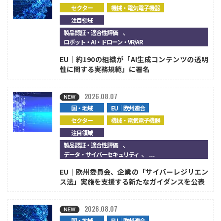
セクター
機械・電気電子機器
注目領域
、
製品認証・適合性評価
ロボット・AI・ドローン・VR/AR
EU｜約190の組織が「AI生成コンテンツの透明
性に関する実務規範」に署名
2026.08.07
国・地域
EU｜欧州連合
セクター
機械・電気電子機器
注目領域
、
製品認証・適合性評価
、...
データ・サイバーセキュリティ
EU｜欧州委員会、企業の「サイバーレジリエン
ス法」実施を支援する新たなガイダンスを公表
2026.08.07
国・地域
EU｜欧州連合